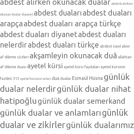
abdest alırken okunacak dualar
abdest alırken
abdest duaları
abdest duaları
okunan dualar diyanet
arapça
abdest duaları arapça türkçe
abdest duaları diyanet
abdest duaları
nelerdir
abdest duaları türkçe
abdest nasıl alınır
akşamleyin okunacak duâ
af dileme sözleri
allahtan
ayetel kürsi
af dileme duası
ayetel kürsi faydaları
ayetel kürsinin
günlük
Esmaül Hüsna
dua
fazileti 313
dualar
ayetel kürsinin sırları
dualar nelerdir
günlük dualar nihat
hatipoğlu
günlük dualar semerkand
günlük dualar ve anlamları
günlük
dualar ve zikirler
günlük dualarımız