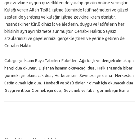
göz zevkine uygun güzellikleri de yaratıp gözün önüne sermiştir.
Kulağı veren Allah Teâlâ, işitme âleminde latîf nağmeleri ve güzel
sesleri de yaratmış ve kulağın işitme zevkine ikram etmiştir.
İnsandaki her türlü cihâzât ve âletlerin, duygu ve latîfelerin her
birisinin ayrı ayrı hizmete sunmuştur. Cenab-ı Haktır. Sayısız
arzularımızı ve gayelerimizi gerçekleştiren ve yerine getiren de
Cenab-ı Haktır
Category:
İslami Rüya Tabirleri
Etiketler:
Ağırbaşlı ve dengeli olmak için
hangi dua okunur
,
Dışlanan insanın okuyacağı dua
,
Halk arasında itibar
görmek için okunacak dua
,
Herkesin seni Sevmesi için esma
,
Herkesten
üstün olmak için dua
,
Heybetli ve sözü dinlenir olmak için okunacak dua
,
Saygı ve itibar Görmek için dua
,
Sevilmek ve itibar görmek için Esma