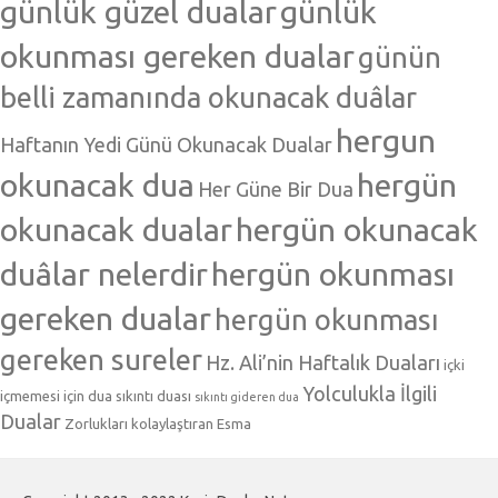
günlük güzel dualar
günlük
okunması gereken dualar
günün
belli zamanında okunacak duâlar
hergun
Haftanın Yedi Günü Okunacak Dualar
okunacak dua
hergün
Her Güne Bir Dua
okunacak dualar
hergün okunacak
duâlar nelerdir
hergün okunması
gereken dualar
hergün okunması
gereken sureler
Hz. Ali’nin Haftalık Duaları
içki
Yolculukla İlgili
içmemesi için dua
sıkıntı duası
sıkıntı gideren dua
Dualar
Zorlukları kolaylaştıran Esma