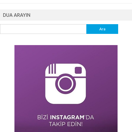
DUA ARAYIN
Arama: