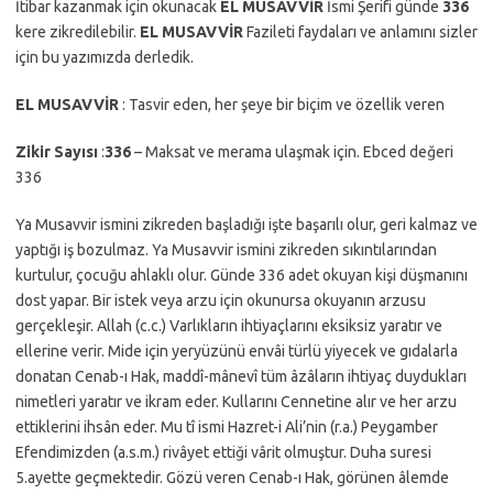
İtibar kazanmak için okunacak
EL MUSAVVİR
İsmi Şerifi günde
336
kere zikredilebilir.
EL MUSAVVİR
Fazileti faydaları ve anlamını sizler
için bu yazımızda derledik.
EL MUSAVVİR
: Tasvir eden, her şeye bir biçim ve özellik veren
Zikir Sayısı
:
336
– Maksat ve merama ulaşmak için. Ebced değeri
336
Ya Musavvir ismini zikreden başladığı işte başarılı olur, geri kalmaz ve
yaptığı iş bozulmaz. Ya Musavvir ismini zikreden sıkıntılarından
kurtulur, çocuğu ahlaklı olur. Günde 336 adet okuyan kişi düşmanını
dost yapar. Bir istek veya arzu için okunursa okuyanın arzusu
gerçekleşir. Allah (c.c.) Varlıkların ihtiyaçlarını eksiksiz yaratır ve
ellerine verir. Mide için yeryüzünü envâi türlü yiyecek ve gıdalarla
donatan Cenab-ı Hak, maddî-mânevî tüm âzâların ihtiyaç duydukları
nimetleri yaratır ve ikram eder. Kullarını Cennetine alır ve her arzu
ettiklerini ihsân eder. Mu tî ismi Hazret-i Ali’nin (r.a.) Peygamber
Efendimizden (a.s.m.) rivâyet ettiği vârit olmuştur. Duha suresi
5.ayette geçmektedir. Gözü veren Cenab-ı Hak, görünen âlemde