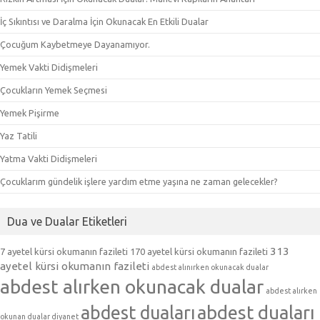
İç Sıkıntısı ve Daralma İçin Okunacak En Etkili Dualar
Çocuğum Kaybetmeye Dayanamıyor.
Yemek Vakti Didişmeleri
Çocukların Yemek Seçmesi
Yemek Pişirme
Yaz Tatili
Yatma Vakti Didişmeleri
Çocuklarım gündelik işlere yardım etme yaşına ne zaman gelecekler?
Dua ve Dualar Etiketleri
313
7 ayetel kürsi okumanın fazileti
170 ayetel kürsi okumanın fazileti
ayetel kürsi okumanın fazileti
abdest alınırken okunacak dualar
abdest alırken okunacak dualar
abdest alırken
abdest duaları
abdest duaları
okunan dualar diyanet