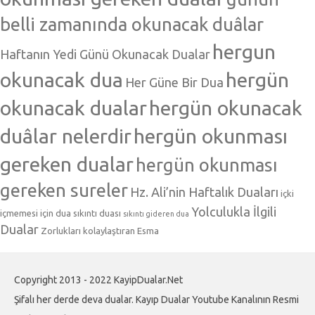
belli zamanında okunacak duâlar
hergun
Haftanın Yedi Günü Okunacak Dualar
okunacak dua
hergün
Her Güne Bir Dua
okunacak dualar
hergün okunacak
duâlar nelerdir
hergün okunması
gereken dualar
hergün okunması
gereken sureler
Hz. Ali’nin Haftalık Duaları
içki
Yolculukla İlgili
içmemesi için dua
sıkıntı duası
sıkıntı gideren dua
Dualar
Zorlukları kolaylaştıran Esma
Copyright 2013 - 2022 KayipDualar.Net
Şifalı her derde deva dualar. Kayıp Dualar Youtube Kanalının Resmi