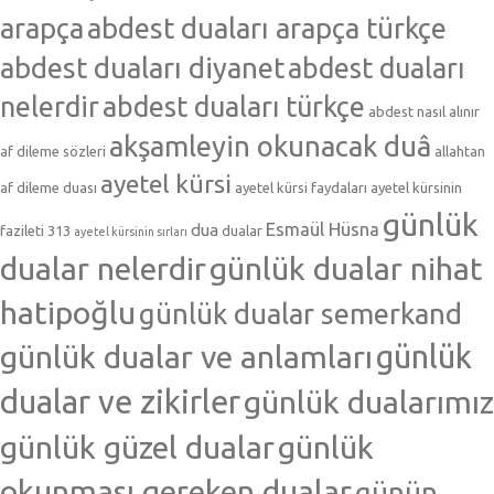
arapça
abdest duaları arapça türkçe
abdest duaları diyanet
abdest duaları
nelerdir
abdest duaları türkçe
abdest nasıl alınır
akşamleyin okunacak duâ
af dileme sözleri
allahtan
ayetel kürsi
af dileme duası
ayetel kürsi faydaları
ayetel kürsinin
günlük
Esmaül Hüsna
dua
fazileti 313
dualar
ayetel kürsinin sırları
dualar nelerdir
günlük dualar nihat
hatipoğlu
günlük dualar semerkand
günlük dualar ve anlamları
günlük
dualar ve zikirler
günlük dualarımız
günlük güzel dualar
günlük
okunması gereken dualar
günün