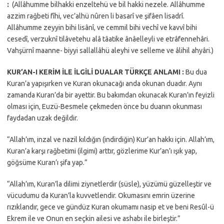
:
(Allâhumme bilhakki enzeltehü ve bil hakki nezele. Allâhumme
azzim rağbeti fîhi, vec’alhü nûren li basarî ve şifâen lisadrî.
Allâhumme zeyyin bihi lisânî, ve cemmil bihi vechî ve kavvî bihi
cesedî, verzuknî tilâvetehu alâ tâatike ânâelleyli ve etrâfennehâri.
Vahşürnî maanne- biyyi sallallâhü aleyhi ve selleme ve âlihil ahyâri.)
KUR’AN-I KERİM İLE İLGİLİ DUALAR TÜRKÇE ANLAMI :
Bu dua
Kuran’a yapışırken ve Kuran okunacağı anda okunan duadır. Aynı
zamanda Kuran’da bir ayettir. Bu bakımdan okunacak Kuran’ın feyizli
olması için, Euzü-Besmele çekmeden önce bu duanın okunması
faydadan uzak değildir.
“Allah’ım, inzal ve nazil kıldığın (indirdiğin) Kur’an hakkı için. Allah’ım,
Kuran’a karşı rağbetimi (ilgimi) arttır, gözlerime Kur’an’ı ışık yap,
göğsüme Kuran’ı şifa yap.”
“Allah’ım, Kuran’la dilimi ziynetlerdir (süsle), yüzümü güzelleştir ve
vücudumu da Kuran’la kuvvetlendir. Okumasını emrin üzerine
rızıklandır, gece ve gündüz Kuran okumamı nasip et ve beni Resûl-ü
Ekrem ile ve Onun en seçkin ailesi ve ashabı ile birleştir.”