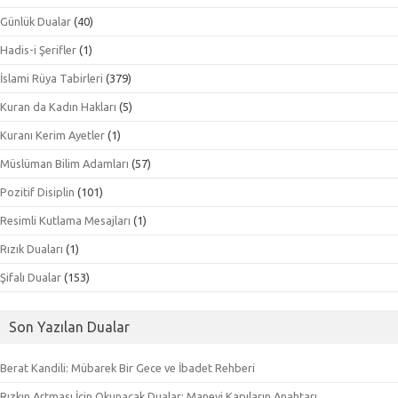
Günlük Dualar
(40)
Hadis-i Şerifler
(1)
İslami Rüya Tabirleri
(379)
Kuran da Kadın Hakları
(5)
Kuranı Kerim Ayetler
(1)
Müslüman Bilim Adamları
(57)
Pozitif Disiplin
(101)
Resimli Kutlama Mesajları
(1)
Rızık Duaları
(1)
Şifalı Dualar
(153)
Son Yazılan Dualar
Berat Kandili: Mübarek Bir Gece ve İbadet Rehberi
Rızkın Artması İçin Okunacak Dualar: Manevi Kapıların Anahtarı