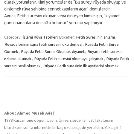
olarak yorumlanır. Kimi yorumcular da “Bu sureyi rüyada okuyup ve
dinlemek rüya sahibine cennet kapılarını açar” demişlerdir.
Ayrıca, Fetih suresini okuyan veya dinleyen kimse için, “kıyamet
günü inananlarla ön safta bulunur” yorumu yapılmıştır.
Category:
İslami Rüya Tabirleri
Etiketler:
Fetih Suresi'nin anlamı
,
Rüyada birinin sana fetih suresini oku demesi
,
Rüyada Fetih Suresi
Görmek
,
Rüyada Fetih Suresi Okumak diyanet
,
Rüyada fetih suresini
ezbere okumak
,
Rüyada Fetih suresini okumaya çalışmak
,
Rüyada Fetih
suresini sesli okumak
,
Rüyada Fetih suresinin ilk ayetlerini okumak
About Ahmed Musab Adal
1978 Kastamonu doğumluyum. Üniversitede ilahiyat fakültesini
bitirdikten sonra internette birkaç özel projede yer aldım. Yaklaşık 4