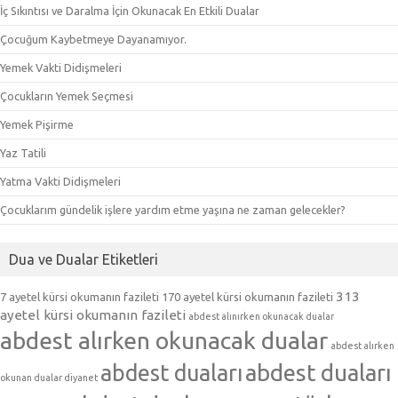
İç Sıkıntısı ve Daralma İçin Okunacak En Etkili Dualar
Çocuğum Kaybetmeye Dayanamıyor.
Yemek Vakti Didişmeleri
Çocukların Yemek Seçmesi
Yemek Pişirme
Yaz Tatili
Yatma Vakti Didişmeleri
Çocuklarım gündelik işlere yardım etme yaşına ne zaman gelecekler?
Dua ve Dualar Etiketleri
313
7 ayetel kürsi okumanın fazileti
170 ayetel kürsi okumanın fazileti
ayetel kürsi okumanın fazileti
abdest alınırken okunacak dualar
abdest alırken okunacak dualar
abdest alırken
abdest duaları
abdest duaları
okunan dualar diyanet