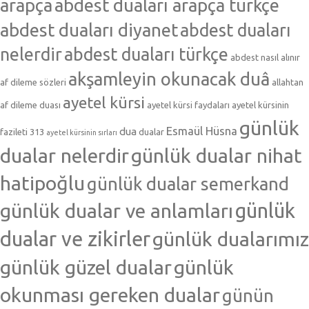
arapça
abdest duaları arapça türkçe
abdest duaları diyanet
abdest duaları
nelerdir
abdest duaları türkçe
abdest nasıl alınır
akşamleyin okunacak duâ
af dileme sözleri
allahtan
ayetel kürsi
af dileme duası
ayetel kürsi faydaları
ayetel kürsinin
günlük
Esmaül Hüsna
dua
fazileti 313
dualar
ayetel kürsinin sırları
dualar nelerdir
günlük dualar nihat
hatipoğlu
günlük dualar semerkand
günlük dualar ve anlamları
günlük
dualar ve zikirler
günlük dualarımız
günlük güzel dualar
günlük
okunması gereken dualar
günün