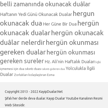
belli zamanında okunacak duâlar
hergun
Haftanın Yedi Günü Okunacak Dualar
okunacak dua
hergün
Her Güne Bir Dua
okunacak dualar
hergün okunacak
duâlar nelerdir
hergün okunması
gereken dualar
hergün okunması
gereken sureler
Hz. Ali’nin Haftalık Duaları
içki
Yolculukla İlgili
içmemesi için dua
sıkıntı duası
sıkıntı gideren dua
Dualar
Zorlukları kolaylaştıran Esma
Copyright 2013 - 2022 KayipDualar.Net
Şifalı her derde deva dualar. Kayıp Dualar Youtube Kanalının Resmi
Web Sitesidir.