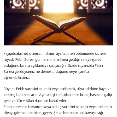
kayipdualar.net sitemizin İslami rüya tabirleri bölümünde sizlere
rüyada Fetih Suresi görmenin ne anlama geldiğini neye işaret
olduğunu kısaca açıklamaya çalışacağız. Sizde rüyanızda Fetih
Suresi gördüyseniz ne demek olduğunu neye işarettir
öğrenebilirsiniz.
Rüyada Fetih suresini okumak veya dinlemek, rüya sahibine hayır ve
kazanç kapılarını açar. Ayrıca kişi korkudan emin kılınır, hasmına galip
gelir ve Yüce Allah duasuıın kabul eder.
Fetih suresinin tamamım veya birkaç suresini okumak veya dinlemek
rüyayı görenin darlıktan, genişliğe ve her arzusuna kavuşacağı