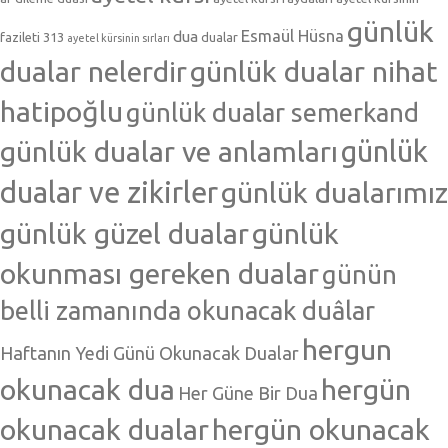
günlük
Esmaül Hüsna
dua
fazileti 313
dualar
ayetel kürsinin sırları
dualar nelerdir
günlük dualar nihat
hatipoğlu
günlük dualar semerkand
günlük dualar ve anlamları
günlük
dualar ve zikirler
günlük dualarımız
günlük güzel dualar
günlük
okunması gereken dualar
günün
belli zamanında okunacak duâlar
hergun
Haftanın Yedi Günü Okunacak Dualar
okunacak dua
hergün
Her Güne Bir Dua
okunacak dualar
hergün okunacak