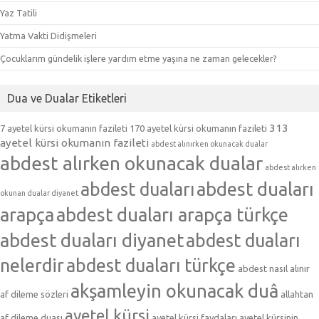
Yaz Tatili
Yatma Vakti Didişmeleri
Çocuklarım gündelik işlere yardım etme yaşına ne zaman gelecekler?
Dua ve Dualar Etiketleri
313
7 ayetel kürsi okumanın fazileti
170 ayetel kürsi okumanın fazileti
ayetel kürsi okumanın fazileti
abdest alınırken okunacak dualar
abdest alırken okunacak dualar
abdest alırken
abdest duaları
abdest duaları
okunan dualar diyanet
arapça
abdest duaları arapça türkçe
abdest duaları diyanet
abdest duaları
nelerdir
abdest duaları türkçe
abdest nasıl alınır
akşamleyin okunacak duâ
af dileme sözleri
allahtan
ayetel kürsi
af dileme duası
ayetel kürsi faydaları
ayetel kürsinin