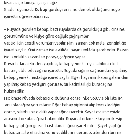
kısaca açıklamaya çalışacağız.
Sizde rüyanızda
Kebap
gördüyseniz ne demek olduğunu neye
işarettir öğrenebilirsiniz.
– Rüyada görülen kebap, bazı rüyalarda da görüldüğü gibi, cinsine,
görünümüne ve kişiye göre değişik çağrışımlar
yaptığı için çeşitli yorumları yapılır. Kimi zaman çok mala, zenginliğe
işaret sayılır. Kimi zaman ise evliliğe, hayırlı evlâda işaret eder. Bazan
ise, zorlukla kazanılan paraya,çağrışım yapar.
Rüyada dana etinden yapılmış kebap yemek, rüya sahibinin bol
kazanç elde edeceğine işarettir. Rüyada sığırın sağrısından yapilmiş
kebap yemek, hastalığa işaret sayılır. Eğer hayvanın kaburgalarından
yapılmış kebap yediğini görürse, bir kadınla ilişki kuracağına
hükmedilir.
Hiç kimse rüyada kebapçı olduğunu görse, hile yoluyla bir işte İM
.arılı olacağına yorumlanır. Eğer kebap şişlerini alıp temizlediğini
görse, sıkıntılı bir evlilik yapacağına işarettir. Şayet evli ise eşiyle
arasının bozulacağına hükmedilir. Rüyada bir kimse koyunu kesip
kebap yaptığını görse, hastalanacağına işaret eder. Şayet yaptığı
kebaptan aile efradına verip yediklerini görürse, ailenden birinin