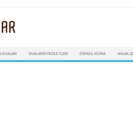
N DUALARI
DUALARIN FAZILETLERI
ESMAÜL HÜSNA
AHLAK GE