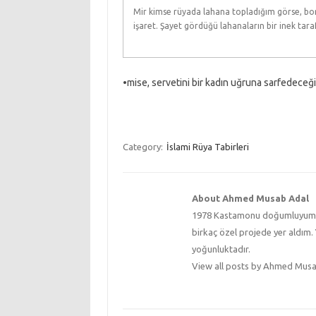
Mir kimse rüyada lahana topladığım görse, bo
işaret. Şayet gördüğü lahanaların bir inek tara
•mise, servetini bir kadın uğruna sarfedeceğ
Category:
İslami Rüya Tabirleri
About Ahmed Musab Adal
1978 Kastamonu doğumluyum. Ün
birkaç özel projede yer aldım. 
yoğunluktadır.
View all posts by Ahmed Mus