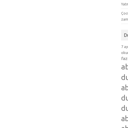
Yat
Çocu
zam
D
7 ay
okum
faz
a
d
ab
du
du
ab