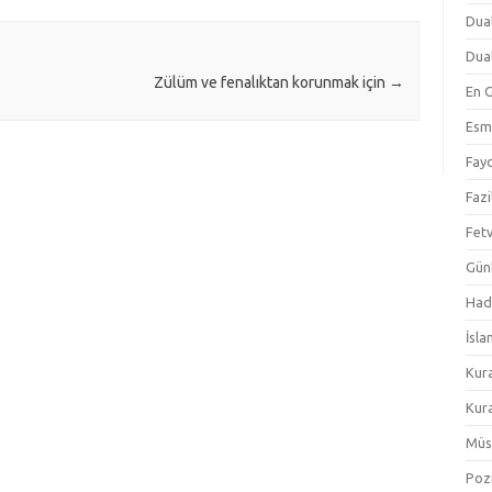
Dual
Dual
Zülüm ve fenalıktan korunmak için
→
En 
Esm
Fayd
Fazi
Fetv
Gün
Hadi
İsla
Kur
Kura
Müs
Pozi