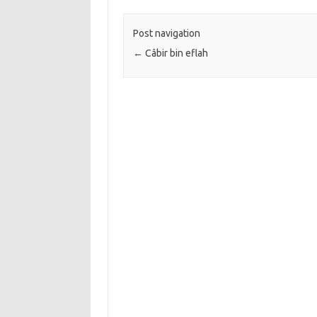
Post navigation
←
Câbir bin eflah