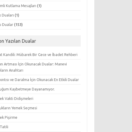
mli Kutlama Mesajları
(1)
k Duaları
(1)
lı Dualar
(153)
on Yazılan Dualar
t Kandili: Mübarek Bir Gece ve İbadet Rehberi
ın Artması İçin Okunacak Dualar: Manevi
ların Anahtarı
ıkıntısı ve Daralma İçin Okunacak En Etkili Dualar
uğum Kaybetmeye Dayanamıyor.
ek Vakti Didişmeleri
ukların Yemek Seçmesi
ek Pişirme
Tatili