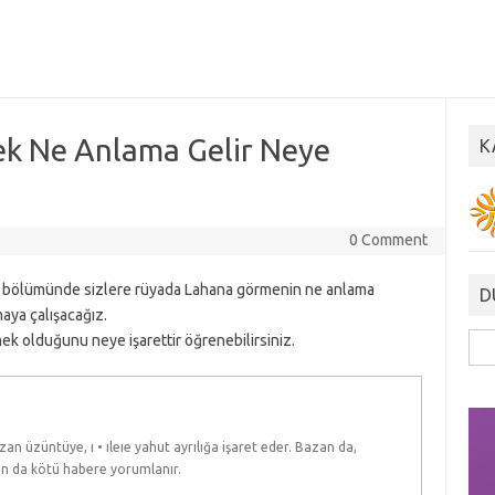
k Ne Anlama Gelir Neye
K
0 Comment
leri bölümünde sizlere rüyada Lahana görmenin ne anlama
D
aya çalışacağız.
 olduğunu neye işarettir öğrenebilirsiniz.
Ara
an üzüntüye, ı • ıleıe yahut ayrılığa işaret eder. Bazan da,
aman da kötü habere yorumlanır.