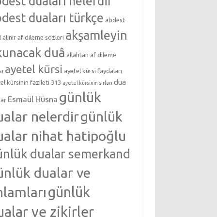
dest duaları nelerdir
dest duaları türkçe
abdest
akşamleyin
l alınır
af dileme sözleri
kunacak duâ
allahtan af dileme
ayetel kürsi
sı
ayetel kürsi faydaları
dua
el kürsinin fazileti 313
ayetel kürsinin sırları
günlük
Esmaül Hüsna
lar
ualar nelerdir
günlük
ualar nihat hatipoğlu
ünlük dualar semerkand
ünlük dualar ve
nlamları
günlük
ualar ve zikirler