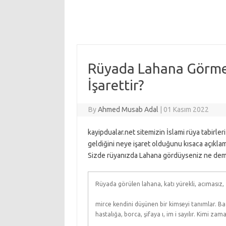
Rüyada Lahana Görme
İşarettir?
By
Ahmed Musab Adal
|
01 Kasım 2022
kayipdualar.net sitemizin İslami rüya tabir
geldiğini neye işaret olduğunu kısaca açıklam
Sizde rüyanızda Lahana gördüyseniz ne demek
Rüyada görülen lahana, katı yürekli, acımasız,
mirce kendini düşünen bir kimseyi tanımlar. Baz
hastalığa, borca, şifaya ı, im i sayılır. Kimi z