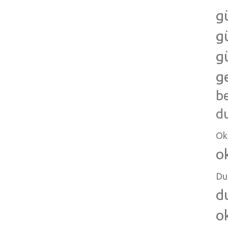
g
g
g
g
b
d
Ok
o
Du
d
o