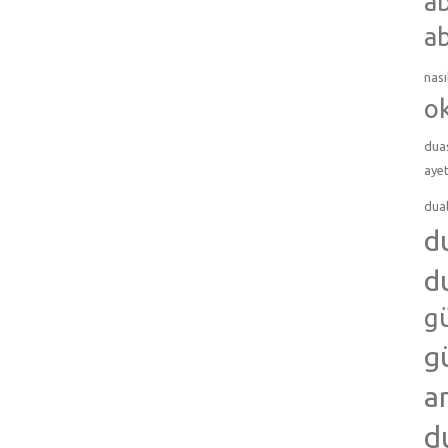
ab
ab
nası
o
dua
ayet
dua
d
d
g
g
a
d