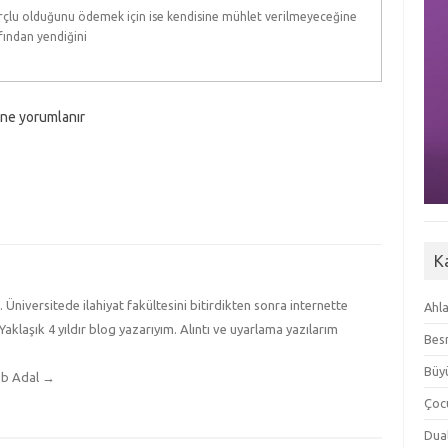
rçlu olduğunu ödemek için ise kendisine mühlet verilmeyeceğine
fından yendiğini
ine yorumlanır
K
iversitede ilahiyat fakültesini bitirdikten sonra internette
Ahla
Yaklaşık 4 yıldır blog yazarıyım. Alıntı ve uyarlama yazılarım
Besm
Büyü
ab Adal
→
Çoc
Dua