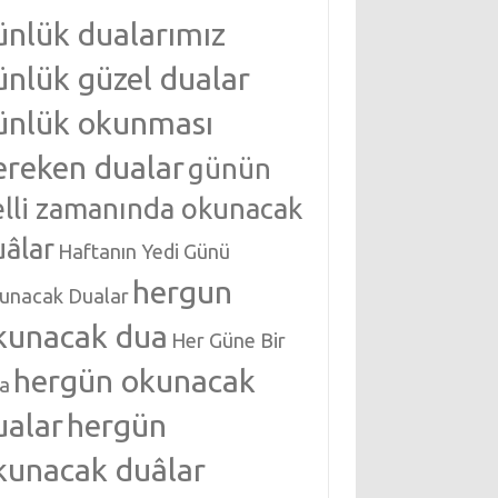
ünlük dualarımız
ünlük güzel dualar
ünlük okunması
ereken dualar
günün
elli zamanında okunacak
uâlar
Haftanın Yedi Günü
hergun
unacak Dualar
kunacak dua
Her Güne Bir
hergün okunacak
a
ualar
hergün
kunacak duâlar