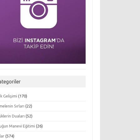
ategoriler
k Gelişimi
(170)
elenin Sırları
(22)
klerin Duaları
(52)
uğun Manevi Eğitimi
(26)
lar
(574)