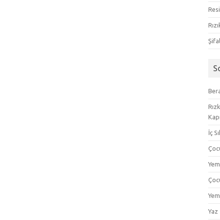
Resi
Rızı
Şifa
S
Bera
Rızk
Kapı
İç S
Çoc
Yem
Çoc
Yem
Yaz 