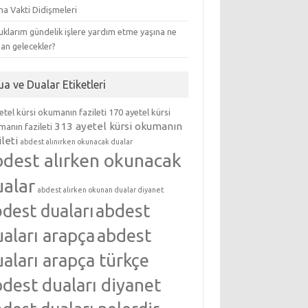
ma Vakti Didişmeleri
klarım gündelik işlere yardım etme yaşına ne
an gelecekler?
ua ve Dualar Etiketleri
etel kürsi okumanın fazileti
170 ayetel kürsi
313 ayetel kürsi okumanın
anın fazileti
ileti
abdest alınırken okunacak dualar
bdest alırken okunacak
ualar
abdest alırken okunan dualar diyanet
abdest
dest duaları
aları arapça
abdest
aları arapça türkçe
dest duaları diyanet