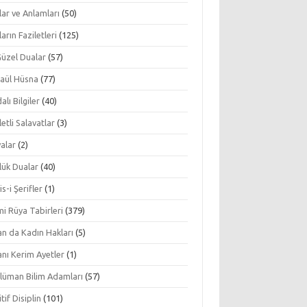
ar ve Anlamları
(50)
arın Faziletleri
(125)
Güzel Dualar
(57)
aül Hüsna
(77)
alı Bilgiler
(40)
letli Salavatlar
(3)
alar
(2)
lük Dualar
(40)
s-i Şerifler
(1)
mi Rüya Tabirleri
(379)
an da Kadın Hakları
(5)
nı Kerim Ayetler
(1)
lüman Bilim Adamları
(57)
tif Disiplin
(101)