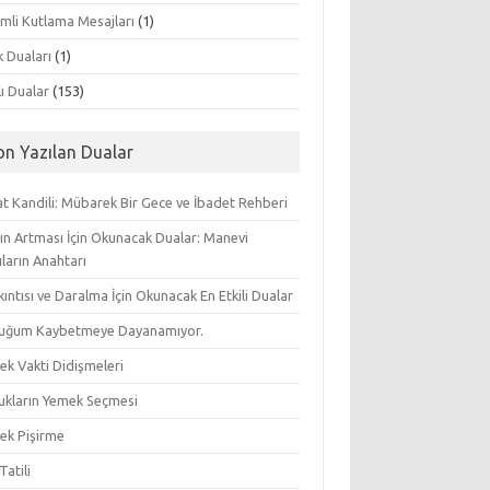
mli Kutlama Mesajları
(1)
k Duaları
(1)
lı Dualar
(153)
on Yazılan Dualar
t Kandili: Mübarek Bir Gece ve İbadet Rehberi
ın Artması İçin Okunacak Dualar: Manevi
ların Anahtarı
ıkıntısı ve Daralma İçin Okunacak En Etkili Dualar
uğum Kaybetmeye Dayanamıyor.
ek Vakti Didişmeleri
ukların Yemek Seçmesi
ek Pişirme
Tatili