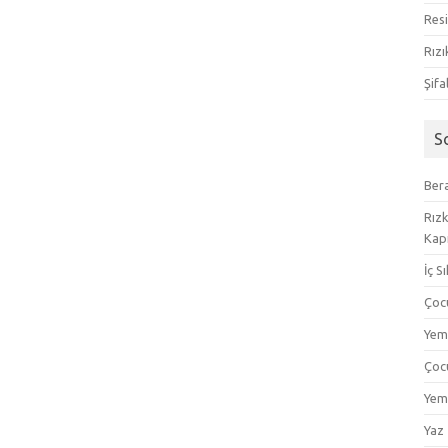
Resi
Rızı
Şifa
S
Bera
Rızk
Kapı
İç S
Çoc
Yem
Çoc
Yem
Yaz 