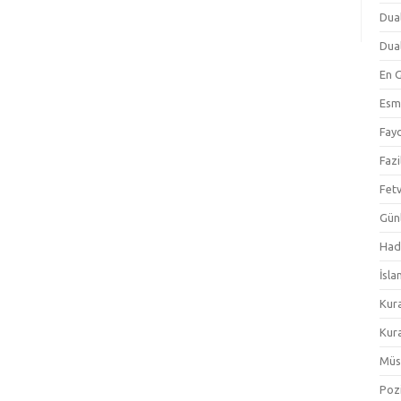
Dual
Dual
En 
Esm
Fayd
Fazi
Fetv
Gün
Hadi
İsla
Kur
Kura
Müs
Pozi