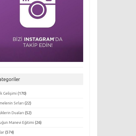
ategoriler
k Gelişimi
(170)
elenin Sırları
(22)
klerin Duaları
(52)
uğun Manevi Eğitimi
(26)
lar
(574)