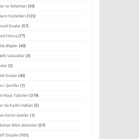
ar ve Anlamları
(50)
arın Faziletleri
(125)
Güzel Dualar
(57)
aül Hüsna
(77)
alı Bilgiler
(40)
letli Salavatlar
(3)
alar
(2)
lük Dualar
(40)
s-i Şerifler
(1)
mi Rüya Tabirleri
(379)
an da Kadın Hakları
(5)
nı Kerim Ayetler
(1)
lüman Bilim Adamları
(57)
tif Disiplin
(101)