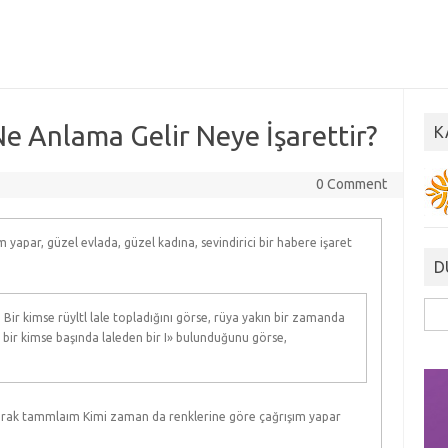
 Anlama Gelir Neye İşarettir?
K
0 Comment
m yapar, güzel evlada, güzel kadına, sevindirici bir habere işaret
D
Ara
 Bir kimse rüyltl lale topladığını görse, rüya yakın bir zamanda
r bir kimse başında laleden bir I» bulunduğunu görse,
arak tammlaım Kimi zaman da renklerine göre çağrışım yapar