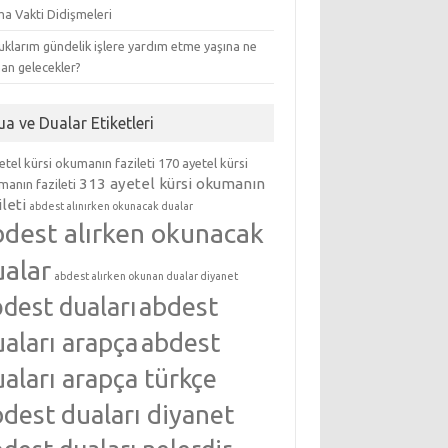
ma Vakti Didişmeleri
klarım gündelik işlere yardım etme yaşına ne
an gelecekler?
ua ve Dualar Etiketleri
etel kürsi okumanın fazileti
170 ayetel kürsi
313 ayetel kürsi okumanın
anın fazileti
ileti
abdest alınırken okunacak dualar
bdest alırken okunacak
ualar
abdest alırken okunan dualar diyanet
abdest
dest duaları
aları arapça
abdest
aları arapça türkçe
dest duaları diyanet