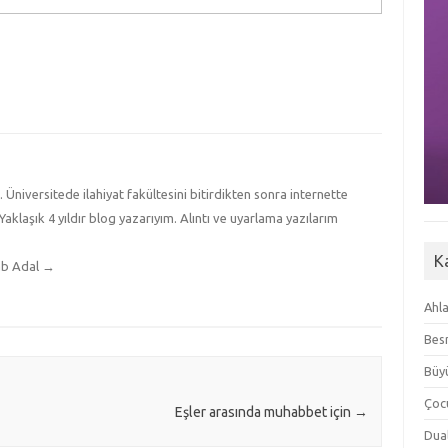
iversitede ilahiyat fakültesini bitirdikten sonra internette
Yaklaşık 4 yıldır blog yazarıyım. Alıntı ve uyarlama yazılarım
K
ab Adal
→
Ahla
Besm
Büyü
Çoc
Eşler arasında muhabbet için
→
Dua