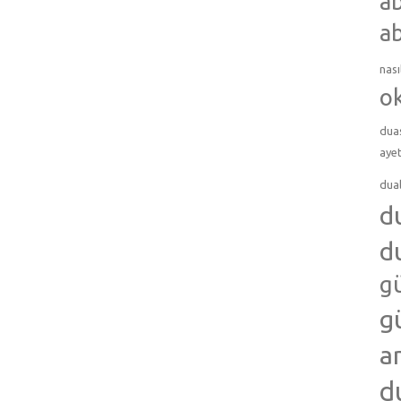
ab
ab
nası
o
dua
ayet
dua
d
d
g
g
a
d