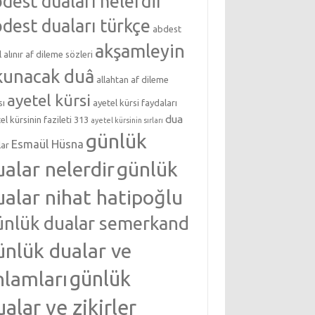
dest duaları nelerdir
dest duaları türkçe
abdest
akşamleyin
l alınır
af dileme sözleri
kunacak duâ
allahtan af dileme
ayetel kürsi
sı
ayetel kürsi faydaları
dua
el kürsinin fazileti 313
ayetel kürsinin sırları
günlük
Esmaül Hüsna
lar
ualar nelerdir
günlük
ualar nihat hatipoğlu
ünlük dualar semerkand
ünlük dualar ve
nlamları
günlük
ualar ve zikirler