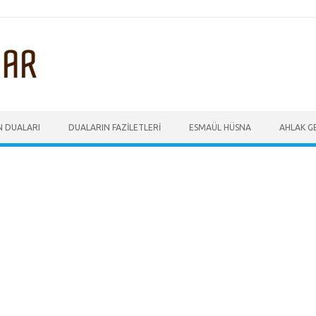
N DUALARI
DUALARIN FAZILETLERI
ESMAÜL HÜSNA
AHLAK GE