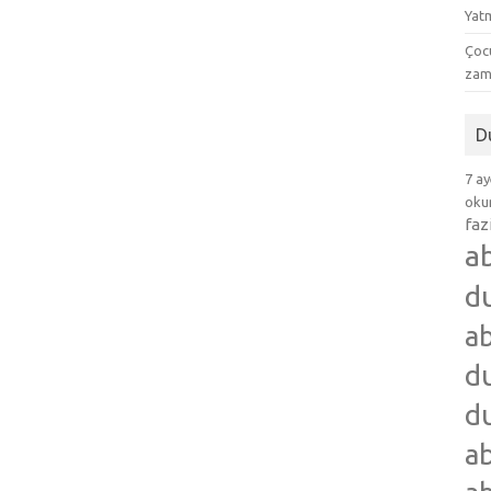
Yat
Çocu
zam
D
7 ay
okum
faz
a
d
ab
du
du
ab