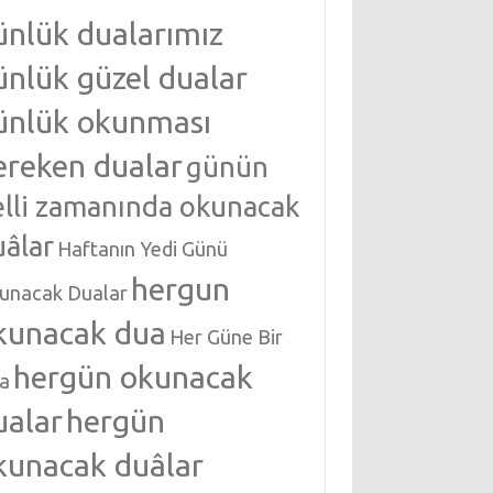
ünlük dualarımız
ünlük güzel dualar
ünlük okunması
ereken dualar
günün
elli zamanında okunacak
uâlar
Haftanın Yedi Günü
hergun
unacak Dualar
kunacak dua
Her Güne Bir
hergün okunacak
a
ualar
hergün
kunacak duâlar