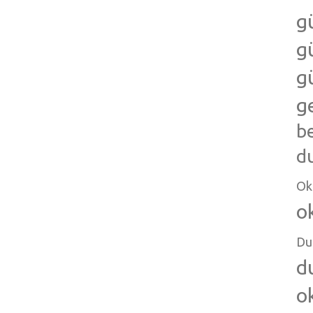
g
g
g
g
b
d
Ok
o
Du
d
o