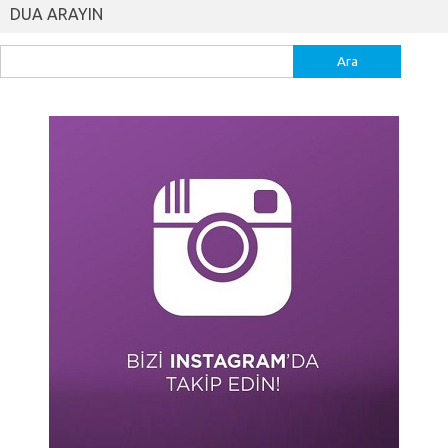
DUA ARAYIN
Arama: