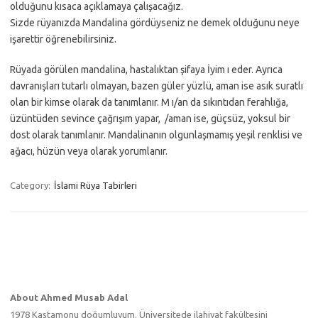
olduğunu kısaca açıklamaya çalışacağız.
Sizde rüyanızda Mandalina gördüyseniz ne demek olduğunu neye
işarettir öğrenebilirsiniz.
Rüyada görülen mandalina, hastalıktan şifaya İyim ı eder. Ayrıca
davranışları tutarlı olmayan, bazen güler yüzlü, aman ise asık suratlı
olan bir kimse olarak da tanımlanır. M ı/an da sıkıntıdan ferahlığa,
üzüntüden sevince çağrışım yapar, /aman ise, güçsüz, yoksul bir
dost olarak tanımlanır. Mandalinanın olgunlaşmamış yeşil renklisi ve
ağacı, hüzün veya olarak yorumlanır.
Category:
İslami Rüya Tabirleri
About Ahmed Musab Adal
1978 Kastamonu doğumluyum. Üniversitede ilahiyat fakültesini