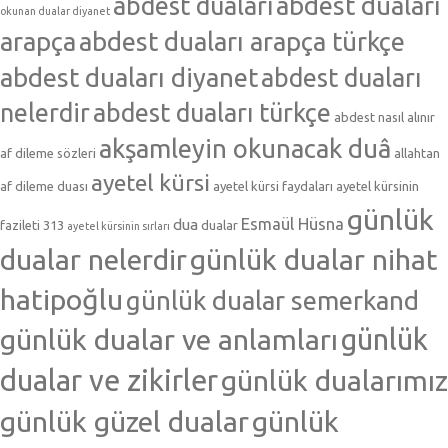
abdest duaları
abdest duaları
okunan dualar diyanet
arapça
abdest duaları arapça türkçe
abdest duaları diyanet
abdest duaları
nelerdir
abdest duaları türkçe
abdest nasıl alınır
akşamleyin okunacak duâ
af dileme sözleri
allahtan
ayetel kürsi
af dileme duası
ayetel kürsi faydaları
ayetel kürsinin
günlük
Esmaül Hüsna
dua
fazileti 313
dualar
ayetel kürsinin sırları
dualar nelerdir
günlük dualar nihat
hatipoğlu
günlük dualar semerkand
günlük dualar ve anlamları
günlük
dualar ve zikirler
günlük dualarımız
günlük güzel dualar
günlük