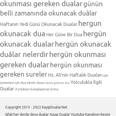
okunması gereken dualar
günün
belli zamanında okunacak duâlar
hergun
Haftanın Yedi Günü Okunacak Dualar
okunacak dua
hergün
Her Güne Bir Dua
okunacak dualar
hergün okunacak
duâlar nelerdir
hergün okunması
gereken dualar
hergün okunması
gereken sureler
Hz. Ali’nin Haftalık Duaları
içki
Yolculukla İlgili
içmemesi için dua
sıkıntı duası
sıkıntı gideren dua
Dualar
Zorlukları kolaylaştıran Esma
Copyright 2013 - 2022 KayipDualar.Net
Şifalı her derde deva dualar. Kayıp Dualar Youtube Kanalının Resmi