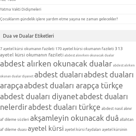
Yatma Vakti Didişmeleri
Çocuklarım gündelik işlere yardım etme yaşına ne zaman gelecekler?
Dua ve Dualar Etiketleri
313
7 ayetel kürsi okumanın fazileti
170 ayetel kürsi okumanın fazileti
ayetel kürsi okumanın fazileti
abdest alınırken okunacak dualar
abdest alırken okunacak dualar
abdest alırken
abdest duaları
abdest duaları
okunan dualar diyanet
arapça
abdest duaları arapça türkçe
abdest duaları diyanet
abdest duaları
nelerdir
abdest duaları türkçe
abdest nasıl alınır
akşamleyin okunacak duâ
af dileme sözleri
allahtan
ayetel kürsi
af dileme duası
ayetel kürsi faydaları
ayetel kürsinin