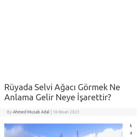
Rüyada Selvi Ağacı Görmek Ne
Anlama Gelir Neye İşarettir?
By
Ahmed Musab Adal
|
16 Nisan 2023
k
a