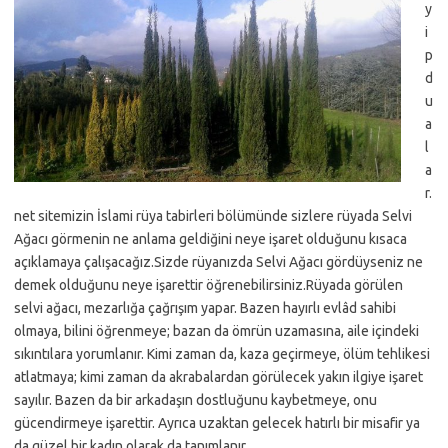
y
i
p
d
u
a
l
a
r.
net sitemizin İslami rüya tabirleri bölümünde sizlere rüyada Selvi
Ağacı görmenin ne anlama geldiğini neye işaret olduğunu kısaca
açıklamaya çalışacağız.Sizde rüyanızda Selvi Ağacı gördüyseniz ne
demek olduğunu neye işarettir öğrenebilirsiniz.Rüyada görülen
selvi ağacı, mezarlığa çağrışım yapar. Bazen hayırlı evlâd sahibi
olmaya, bilini öğrenmeye; bazan da ömrün uzamasına, aile içindeki
sıkıntılara yorumlanır. Kimi zaman da, kaza geçirmeye, ölüm tehlikesi
atlatmaya; kimi zaman da akrabalardan görülecek yakın ilgiye işaret
sayılır. Bazen da bir arkadaşın dostluğunu kaybetmeye, onu
gücendirmeye işarettir. Ayrıca uzaktan gelecek hatırlı bir misafir ya
da güzel bir kadın olarak da tanımlanır.