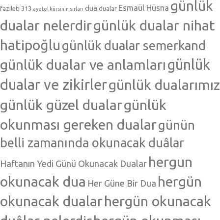
günlük
Esmaül Hüsna
dua
fazileti 313
dualar
ayetel kürsinin sırları
dualar nelerdir
günlük dualar nihat
hatipoğlu
günlük dualar semerkand
günlük dualar ve anlamları
günlük
dualar ve zikirler
günlük dualarımız
günlük güzel dualar
günlük
okunması gereken dualar
günün
belli zamanında okunacak duâlar
hergun
Haftanın Yedi Günü Okunacak Dualar
okunacak dua
hergün
Her Güne Bir Dua
okunacak dualar
hergün okunacak