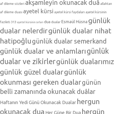
akşamleyin okunacak duâ
af dileme sözleri
allahtan
ayetel kürsi
af dileme duası
ayetel kürsi faydaları
ayetel kürsinin
günlük
Esmaül Hüsna
dua
fazileti 313
dualar
ayetel kürsinin sırları
dualar nelerdir
günlük dualar nihat
hatipoğlu
günlük dualar semerkand
günlük dualar ve anlamları
günlük
dualar ve zikirler
günlük dualarımız
günlük güzel dualar
günlük
okunması gereken dualar
günün
belli zamanında okunacak duâlar
hergun
Haftanın Yedi Günü Okunacak Dualar
okunacak dua
hergün
Her Güne Bir Dua