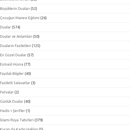
Büyüklerin Duaları
(52)
Çocuğun Manevi Eğitimi
(26)
Dualar
(574)
Dualar ve Anlamları
(50)
Duaların Faziletleri
(125)
En Güzel Dualar
(57)
Esmaül Hüsna
(77)
Faydalı Bilgiler
(40)
Faziletli Salavatlar
(3)
Fetvalar
(2)
Günlük Dualar
(40)
Hadis-i Şerifler
(1)
İslami Rüya Tabirleri
(379)
Kuran da Kadın Hakları
(5)