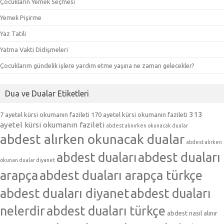
Çocukların Yemek Seçmesi
Yemek Pişirme
Yaz Tatili
Yatma Vakti Didişmeleri
Çocuklarım gündelik işlere yardım etme yaşına ne zaman gelecekler?
Dua ve Dualar Etiketleri
313
7 ayetel kürsi okumanın fazileti
170 ayetel kürsi okumanın fazileti
ayetel kürsi okumanın fazileti
abdest alınırken okunacak dualar
abdest alırken okunacak dualar
abdest alırken
abdest duaları
abdest duaları
okunan dualar diyanet
arapça
abdest duaları arapça türkçe
abdest duaları diyanet
abdest duaları
nelerdir
abdest duaları türkçe
abdest nasıl alınır