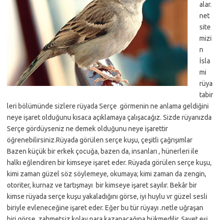
alar.
net
site
mizi
n
İsla
mi
rüya
tabir
leri bölümünde sizlere rüyada Serçe görmenin ne anlama geldiğini
neye işaret olduğunu kısaca açıklamaya çalışacağız. Sizde rüyanızda
Serçe gördüyseniz ne demek olduğunu neye işarettir
öğrenebilirsiniz.Rüyada görülen serçe kuşu, çeşitli çağrışımlar
Bazen küçük bir erkek çocuğa, bazen da, insanları , hünerleri ile
halkı eğlendiren bir kimseye işaret eder. Rüyada görülen serçe kuşu,
kimi zaman güzel söz söylemeye, okumaya; kimi zaman da zengin,
otoriter, kurnaz ve tartışmayı bir kimseye işaret sayılır. Bekâr bir
kimse rüyada serçe kuşu yakaladığını görse, iyi huylu vr güzel sesli
biriyle evleneceğine işaret eder. Eğer bu tür rüyayı .netle uğraşan
biri görse, zahmetsiz kolay para kazanacağına hükmedilir. Şayet eşi