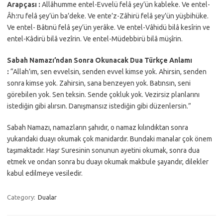
Arapçası :
Allâhumme entel-Evvelü felâ şey’ün kableke. Ve entel-
Âh؛ru felâ şey’ün ba’deke. Ve ente’z-Zâhirü felâ şey’ün yüşbihüke.
Ve entel- Bâtınü felâ şey’ün yerâke. Ve entel-Vâhidü bilâ kesîrin ve
entel-Kâdirü bilâ vezîrin. Ve entel-Müdebbirü bilâ müşîrin.
Sabah Namazı’ndan Sonra Okunacak Dua Türkçe Anlamı
:
“Allah’ım, sen evvelsin, senden evvel kimse yok. Ahirsin, senden
sonra kimse yok. Zahirsin, sana benzeyen yok. Batınsın, seni
görebilen yok. Sen teksin. Sende çokluk yok. Vezirsiz planlarını
istediğin gibi alırsın. Danışmansız istediğin gibi düzenlersin.”
Sabah Namazı, namazların şahıdır, o namaz kılındıktan sonra
yukarıdaki duayı okumak çok manidardır. Bundaki manalar çok önem
taşımaktadır. Haşr Suresinin sonunun ayetini okumak, sonra dua
etmek ve ondan sonra bu duayı okumak makbule şayandır, dilekler
kabul edilmeye vesiledir.
Category:
Dualar