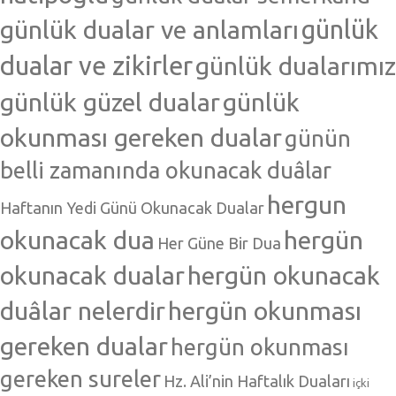
günlük dualar ve anlamları
günlük
dualar ve zikirler
günlük dualarımız
günlük güzel dualar
günlük
okunması gereken dualar
günün
belli zamanında okunacak duâlar
hergun
Haftanın Yedi Günü Okunacak Dualar
okunacak dua
hergün
Her Güne Bir Dua
okunacak dualar
hergün okunacak
duâlar nelerdir
hergün okunması
gereken dualar
hergün okunması
gereken sureler
Hz. Ali’nin Haftalık Duaları
içki