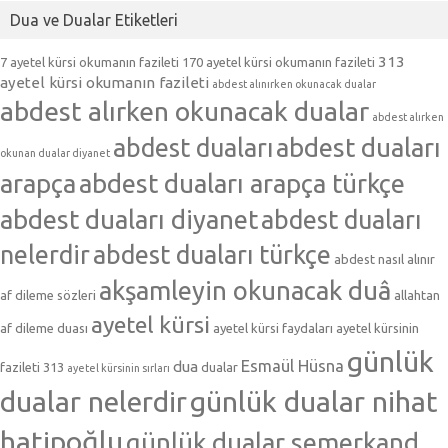
Dua ve Dualar Etiketleri
313
7 ayetel kürsi okumanın fazileti
170 ayetel kürsi okumanın fazileti
ayetel kürsi okumanın fazileti
abdest alınırken okunacak dualar
abdest alırken okunacak dualar
abdest alırken
abdest duaları
abdest duaları
okunan dualar diyanet
arapça
abdest duaları arapça türkçe
abdest duaları diyanet
abdest duaları
nelerdir
abdest duaları türkçe
abdest nasıl alınır
akşamleyin okunacak duâ
af dileme sözleri
allahtan
ayetel kürsi
af dileme duası
ayetel kürsi faydaları
ayetel kürsinin
günlük
Esmaül Hüsna
dua
fazileti 313
dualar
ayetel kürsinin sırları
dualar nelerdir
günlük dualar nihat
hatipoğlu
günlük dualar semerkand