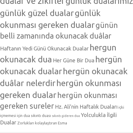
dualar ve zikirler
günlük dualarımız
günlük güzel dualar
günlük
okunması gereken dualar
günün
belli zamanında okunacak duâlar
hergun
Haftanın Yedi Günü Okunacak Dualar
okunacak dua
hergün
Her Güne Bir Dua
okunacak dualar
hergün okunacak
duâlar nelerdir
hergün okunması
gereken dualar
hergün okunması
gereken sureler
Hz. Ali’nin Haftalık Duaları
içki
Yolculukla İlgili
içmemesi için dua
sıkıntı duası
sıkıntı gideren dua
Dualar
Zorlukları kolaylaştıran Esma