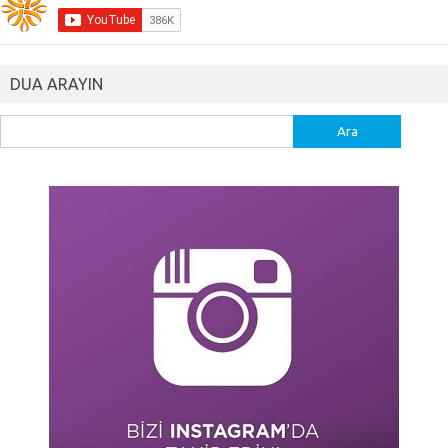
DUA ARAYIN
Arama: