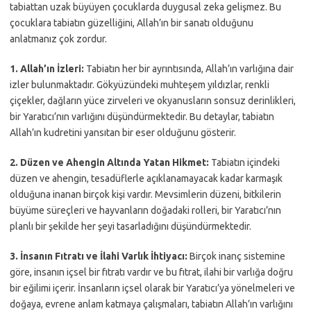
tabiattan uzak büyüyen çocuklarda duygusal zeka gelişmez. Bu
çocuklara tabiatın güzelliğini, Allah’ın bir sanatı olduğunu
anlatmanız çok zordur.
1. Allah’ın İzleri:
Tabiatın her bir ayrıntısında, Allah’ın varlığına dair
izler bulunmaktadır. Gökyüzündeki muhteşem yıldızlar, renkli
çiçekler, dağların yüce zirveleri ve okyanusların sonsuz derinlikleri,
bir Yaratıcı’nın varlığını düşündürmektedir. Bu detaylar, tabiatın
Allah’ın kudretini yansıtan bir eser olduğunu gösterir.
2. Düzen ve Ahengin Altında Yatan Hikmet:
Tabiatın içindeki
düzen ve ahengin, tesadüflerle açıklanamayacak kadar karmaşık
olduğuna inanan birçok kişi vardır. Mevsimlerin düzeni, bitkilerin
büyüme süreçleri ve hayvanların doğadaki rolleri, bir Yaratıcı’nın
planlı bir şekilde her şeyi tasarladığını düşündürmektedir.
3. İnsanın Fıtratı ve İlahi Varlık İhtiyacı:
Birçok inanç sistemine
göre, insanın içsel bir fıtratı vardır ve bu fıtrat, ilahi bir varlığa doğru
bir eğilimi içerir. İnsanların içsel olarak bir Yaratıcı’ya yönelmeleri ve
doğaya, evrene anlam katmaya çalışmaları, tabiatın Allah’ın varlığını