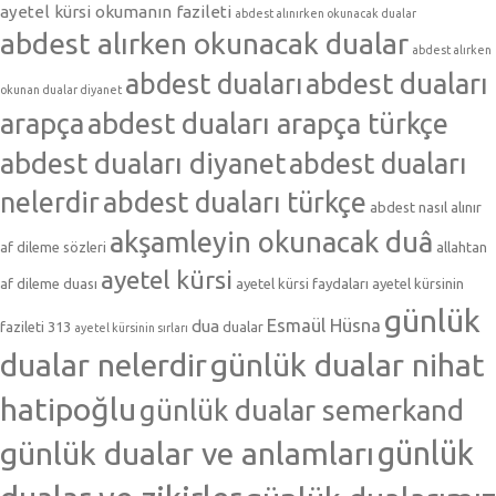
ayetel kürsi okumanın fazileti
abdest alınırken okunacak dualar
abdest alırken okunacak dualar
abdest alırken
abdest duaları
abdest duaları
okunan dualar diyanet
arapça
abdest duaları arapça türkçe
abdest duaları diyanet
abdest duaları
nelerdir
abdest duaları türkçe
abdest nasıl alınır
akşamleyin okunacak duâ
af dileme sözleri
allahtan
ayetel kürsi
af dileme duası
ayetel kürsi faydaları
ayetel kürsinin
günlük
Esmaül Hüsna
dua
fazileti 313
dualar
ayetel kürsinin sırları
dualar nelerdir
günlük dualar nihat
hatipoğlu
günlük dualar semerkand
günlük dualar ve anlamları
günlük