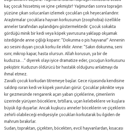
kaç çocuk hissetmiş ve içine çekmiştir? Yağmurdan sonra toprağın
yüzüne çıkan solucanları izlemek çocukları çok heyecanlandırır.
Araştırmalar çocuklara hayvan korkusunun (zoophobia) özellikle
anneler tarafından aşılandığını göstermektedir. Çocuk sokakta
gördüğü minik bir kedi veya köpek yavrusuna yaklaşıp okşamak
istediğinde anne çığlığı koparır: “Dokunma o pis hayvana!” Annenin
acı sesini duyan çocuk korku ile irkilir. Anne: “Sakın dokunma, seni
ısırır, mikrop kapar, hasta olursun. Allah korusun, ya bir de
kuduzsa…” diyerek olayı iyice dramatize eder, çocuğun korkusunu
pekiştirir. Kuduzun öldürücü bir hastalık olduğunu anlatmayı da
ihmal etmez.
Zavallı çocuk korkudan titremeye başlar. Gece rüyasında kendisine
saldırıp ısıran kedi ve köpek yavruları görür. Çocuklar piknikte veya
kır gezmesinde rengarenk açan yaban çiçeklerine, çimenlerin
üzerinde yürüyen böceklere, tırtıllara, uçan kelebeklere ve kuşlara
büyük ilgi duyarlar. Ancak kuşkucu anneler böceklerin ve çiçeklerin
zehirli olabileceği endişesiyle çocukları korkutarak bu ilgiden de
mahrum bırakırlar.
Sudan, topraktan, çiçekten, böcekten, evcil hayvanlardan, kısacası