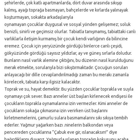
şehirlerde, çok katlı apartmanlarda, dört duvar arasında sıkışıp
kalmış, ayağı toprağa basmayan, bahçelerde ve kırlarda yalınayak
koşturmayan, sokakta arkadaşlarıyla
oynamayan çocuklar duygusal ve sosyal yönden gelişemez; soluk
benizli, sinirli ve geçimsiz olurlar. Tabiatla tanışmamış, tabiattaki canlı
varlıklarla iletişim kurmamış bir çocuk kendi varlığının da bilincine
eremez. Çocuk için yeryüzünde gördüğü binlerce canlı çeşidi,
gökyüzünde gördüğü sayısız yıldızlar, ay ve güneş sırlarla doludur.
Bunların nasıl varlık alemine çıktığını, bu düzenin nasıl kurulduğunu
merak etmekte, sorularıyla bizi sıkıştırmaktadır. Çocuğun soruları
anlayacağı bir dille cevaplandırılmadığı zaman bu merakı zamanla
körelecek, tabiata karşı ilgisiz kalacaktır.
Toprak ve su, hayat demektir. Bu yüzden çocuklar toprakla ve suyla
oynamayı çok sever. Bazı anneler üst başları kirlenecek endişesi ile
çocukların toprakla oynamalarına izin vermezler. Kimi anneler de
çocukların sokağa çıkmasına izin verirken üst başlarını
kirletmemelerini, çamurlu sulara basmamalarını sıkı sıkıya tembih
ederler. Yağmur yağarken bazı .ninelerin balkondan veya
pencereden çocuklarına “Çabuk eve gir, ıslanacaksın!” diye
bağırdıklarını duyarız. Yağmurla ıslanan toprağın kokusunu acaba