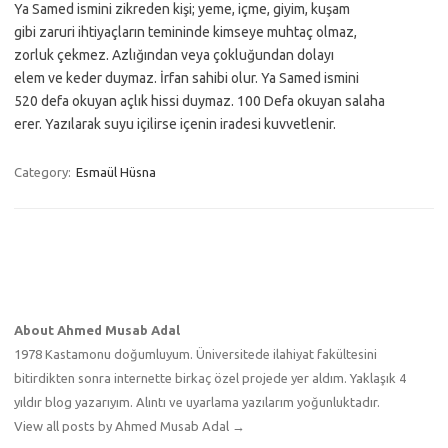
Ya Samed ismini zikreden kişi; yeme, içme, giyim, kuşam
gibi zaruri ihtiyaçların temininde kimseye muhtaç olmaz,
zorluk çekmez. Azlığından veya çokluğundan dolayı
elem ve keder duymaz. İrfan sahibi olur. Ya Samed ismini
520 defa okuyan açlık hissi duymaz. 100 Defa okuyan salaha
erer. Yazılarak suyu içilirse içenin iradesi kuvvetlenir.
Category:
Esmaül Hüsna
About Ahmed Musab Adal
1978 Kastamonu doğumluyum. Üniversitede ilahiyat fakültesini
bitirdikten sonra internette birkaç özel projede yer aldım. Yaklaşık 4
yıldır blog yazarıyım. Alıntı ve uyarlama yazılarım yoğunluktadır.
View all posts by Ahmed Musab Adal
→