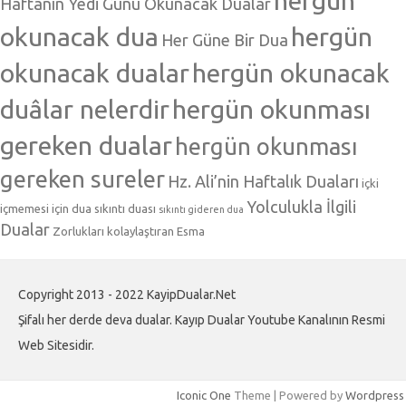
Haftanın Yedi Günü Okunacak Dualar
okunacak dua
hergün
Her Güne Bir Dua
okunacak dualar
hergün okunacak
duâlar nelerdir
hergün okunması
gereken dualar
hergün okunması
gereken sureler
Hz. Ali’nin Haftalık Duaları
içki
Yolculukla İlgili
içmemesi için dua
sıkıntı duası
sıkıntı gideren dua
Dualar
Zorlukları kolaylaştıran Esma
Copyright 2013 - 2022 KayipDualar.Net
Şifalı her derde deva dualar. Kayıp Dualar Youtube Kanalının Resmi
Web Sitesidir.
Iconic One
Theme | Powered by
Wordpress