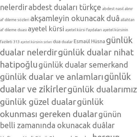
nelerdir
abdest duaları türkçe
abdest nasıl alınır
akşamleyin okunacak duâ
af dileme sözleri
allahtan
ayetel kürsi
af dileme duası
ayetel kürsi faydaları
ayetel kürsinin
günlük
Esmaül Hüsna
dua
fazileti 313
dualar
ayetel kürsinin sırları
dualar nelerdir
günlük dualar nihat
hatipoğlu
günlük dualar semerkand
günlük dualar ve anlamları
günlük
dualar ve zikirler
günlük dualarımız
günlük güzel dualar
günlük
okunması gereken dualar
günün
belli zamanında okunacak duâlar
hergun