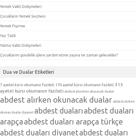
Yemek Vakti Didişmeleri
Çocukların Yemek Seçmesi
Yemek Pişirme
Yaz Tatili
Yatma Vakti Didişmeleri
Çocuklarım gündelik işlere yardım etme yaşına ne zaman gelecekler?
Dua ve Dualar Etiketleri
313
7 ayetel kürsi okumanın fazileti
170 ayetel kürsi okumanın fazileti
ayetel kürsi okumanın fazileti
abdest alınırken okunacak dualar
abdest alırken okunacak dualar
abdest alırken
abdest duaları
abdest duaları
okunan dualar diyanet
arapça
abdest duaları arapça türkçe
abdest duaları diyanet
abdest duaları