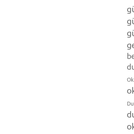
g
g
g
g
b
d
Ok
o
Du
d
o