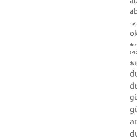
ab
ab
nası
o
dua
ayet
dua
d
d
g
g
a
d