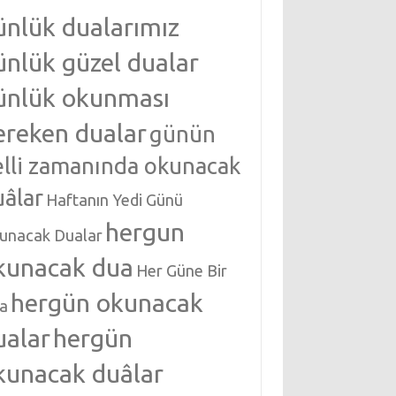
ünlük dualarımız
ünlük güzel dualar
ünlük okunması
ereken dualar
günün
elli zamanında okunacak
uâlar
Haftanın Yedi Günü
hergun
unacak Dualar
kunacak dua
Her Güne Bir
hergün okunacak
a
ualar
hergün
kunacak duâlar