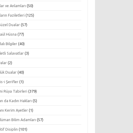
ar ve Anlamları
(50)
arın Faziletleri
(125)
Güzel Dualar
(57)
aül Hüsna
(77)
alı Bilgiler
(40)
letli Salavatlar
(3)
alar
(2)
lük Dualar
(40)
s-i Şerifler
(1)
mi Rüya Tabirleri
(379)
an da Kadın Hakları
(5)
nı Kerim Ayetler
(1)
lüman Bilim Adamları
(57)
tif Disiplin
(101)