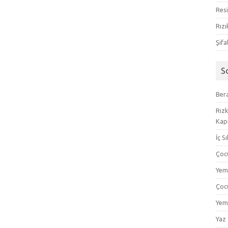
Resi
Rızı
Şifa
S
Bera
Rızk
Kapı
İç S
Çoc
Yem
Çoc
Yem
Yaz 