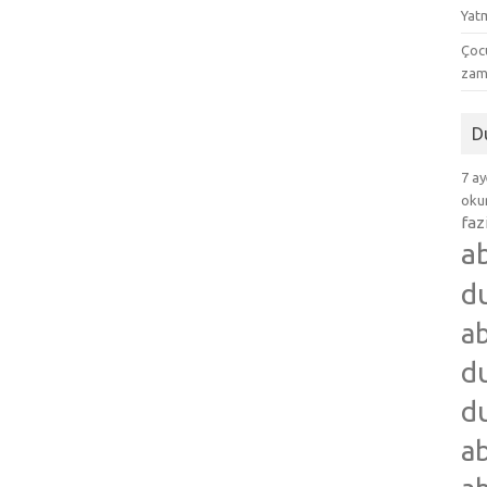
Yat
Çocu
zam
D
7 ay
okum
faz
a
d
ab
du
du
ab