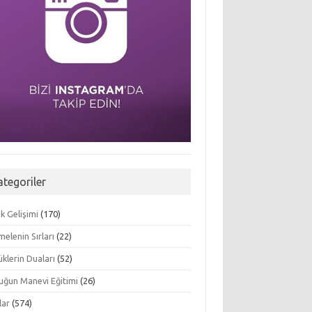
ategoriler
k Gelişimi
(170)
elenin Sırları
(22)
klerin Duaları
(52)
uğun Manevi Eğitimi
(26)
lar
(574)