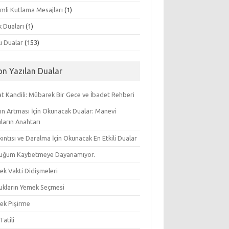
mli Kutlama Mesajları
(1)
k Duaları
(1)
lı Dualar
(153)
on Yazılan Dualar
t Kandili: Mübarek Bir Gece ve İbadet Rehberi
ın Artması İçin Okunacak Dualar: Manevi
ların Anahtarı
ıkıntısı ve Daralma İçin Okunacak En Etkili Dualar
uğum Kaybetmeye Dayanamıyor.
ek Vakti Didişmeleri
ukların Yemek Seçmesi
ek Pişirme
Tatili