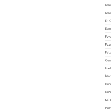
Dual
Dual
En 
Esm
Fayd
Fazi
Fetv
Gün
Hadi
İsla
Kur
Kura
Müs
Pozi