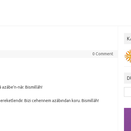
K
0 Comment
D
 azâbe’n-nâr. Bismillâh!
Ara
i bereketlendir. Bizi cehennem azâbından koru. Bismillâh!