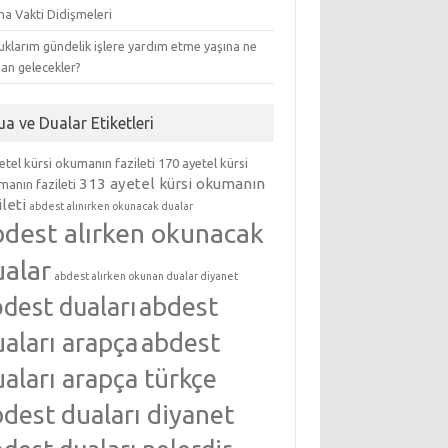
ma Vakti Didişmeleri
klarım gündelik işlere yardım etme yaşına ne
an gelecekler?
ua ve Dualar Etiketleri
etel kürsi okumanın fazileti
170 ayetel kürsi
313 ayetel kürsi okumanın
anın fazileti
ileti
abdest alınırken okunacak dualar
bdest alırken okunacak
ualar
abdest alırken okunan dualar diyanet
abdest
dest duaları
aları arapça
abdest
aları arapça türkçe
dest duaları diyanet