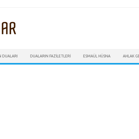
N DUALARI
DUALARIN FAZILETLERI
ESMAÜL HÜSNA
AHLAK GE