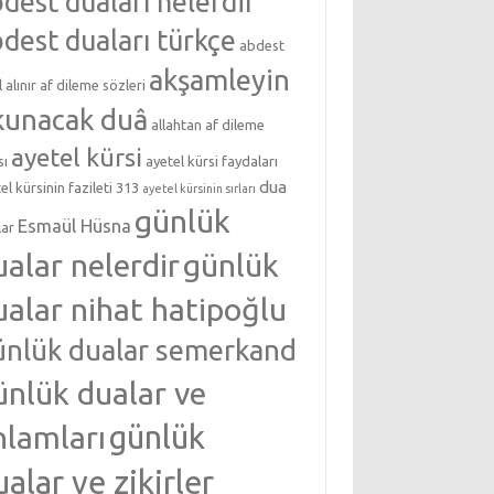
dest duaları nelerdir
dest duaları türkçe
abdest
akşamleyin
l alınır
af dileme sözleri
kunacak duâ
allahtan af dileme
ayetel kürsi
sı
ayetel kürsi faydaları
dua
el kürsinin fazileti 313
ayetel kürsinin sırları
günlük
Esmaül Hüsna
lar
ualar nelerdir
günlük
ualar nihat hatipoğlu
ünlük dualar semerkand
ünlük dualar ve
nlamları
günlük
ualar ve zikirler