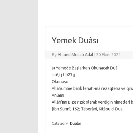
Yemek Duâsı
By
Ahmed Musab Adal
|
20 Ekim 2022
a) Yemeğe Başlarken Okunacak Duâ
!aü\ i j t [X!3 jj
Okunuşu
Allâhumme bârik lenâfî-mâ rezaqtenâ ve qinâ
Anlamı
Allâh’ım! Bize rızık olarak verdiğin nimetler
[İbn Sünnî, 162; Taberânî, Kitâbu’d-Dua,
Category:
Dualar