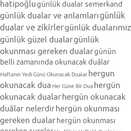
hatipoğlu
günlük dualar semerkand
günlük dualar ve anlamları
günlük
dualar ve zikirler
günlük dualarımız
günlük güzel dualar
günlük
okunması gereken dualar
günün
belli zamanında okunacak duâlar
hergun
Haftanın Yedi Günü Okunacak Dualar
okunacak dua
hergün
Her Güne Bir Dua
okunacak dualar
hergün okunacak
duâlar nelerdir
hergün okunması
gereken dualar
hergün okunması
gereken sureler