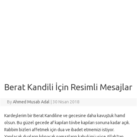
Berat Kandili İçin Resimli Mesajlar
By
Ahmed Musab Adal
|
30 Nisan 2018
Kardeşlerim bir Berat Kandiline ve gecesine daha kavuştuk hamd
olsun. Bu güzel gecede af kapıları tövbe kapıları sonuna kadar açık.
Rabbim bizleri affetmek için dua ve ibadet etmemizi istiyor.
Yapılacak duaların kılınacak namazların kabulünü yüce Allah’tan