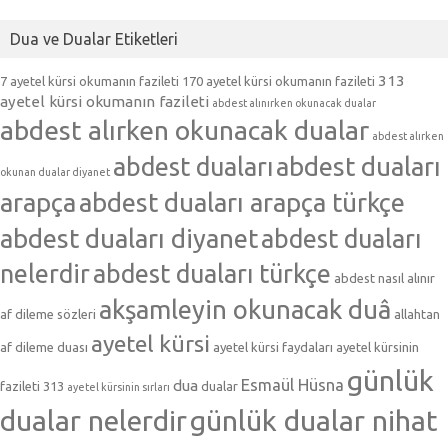
Dua ve Dualar Etiketleri
313
7 ayetel kürsi okumanın fazileti
170 ayetel kürsi okumanın fazileti
ayetel kürsi okumanın fazileti
abdest alınırken okunacak dualar
abdest alırken okunacak dualar
abdest alırken
abdest duaları
abdest duaları
okunan dualar diyanet
arapça
abdest duaları arapça türkçe
abdest duaları diyanet
abdest duaları
nelerdir
abdest duaları türkçe
abdest nasıl alınır
akşamleyin okunacak duâ
af dileme sözleri
allahtan
ayetel kürsi
af dileme duası
ayetel kürsi faydaları
ayetel kürsinin
günlük
Esmaül Hüsna
dua
fazileti 313
dualar
ayetel kürsinin sırları
dualar nelerdir
günlük dualar nihat