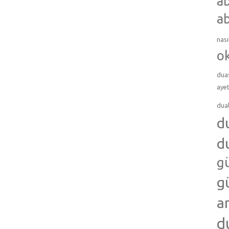
ab
ab
nası
o
dua
ayet
dua
d
d
g
g
a
d