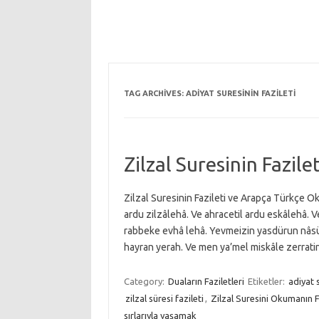
TAG ARCHIVES:
ADIYAT SURESININ FAZILETI
Zilzal Suresinin Fazilet
Zilzal Suresinin Fazileti ve Arapça Türkçe Ok
ardu zilzâlehâ. Ve ahracetil ardu eskâlehâ. 
rabbeke evhâ lehâ. Yevmeizin yasdürun nâsü
hayran yerah. Ve men ya’mel miskâle zerratin
Category:
Duaların Faziletleri
Etiketler:
adiyat s
zilzal süresi fazileti
,
Zilzal Suresini Okumanın F
sırlarıyla yaşamak