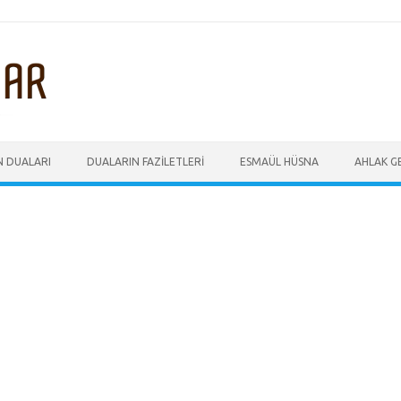
N DUALARI
DUALARIN FAZILETLERI
ESMAÜL HÜSNA
AHLAK GE