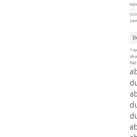
Yat
Çocu
zam
D
7 ay
okum
faz
a
d
ab
du
du
ab