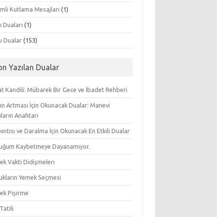
mli Kutlama Mesajları
(1)
k Duaları
(1)
lı Dualar
(153)
on Yazılan Dualar
t Kandili: Mübarek Bir Gece ve İbadet Rehberi
ın Artması İçin Okunacak Dualar: Manevi
ların Anahtarı
ıkıntısı ve Daralma İçin Okunacak En Etkili Dualar
uğum Kaybetmeye Dayanamıyor.
ek Vakti Didişmeleri
ukların Yemek Seçmesi
ek Pişirme
Tatili