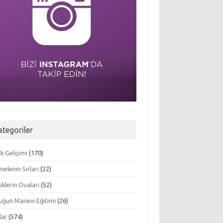
ategoriler
k Gelişimi
(170)
elenin Sırları
(22)
klerin Duaları
(52)
uğun Manevi Eğitimi
(26)
lar
(574)