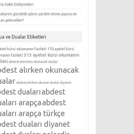
ma Vakti Didişmeleri
klarım gündelik işlere yardım etme yaşına ne
an gelecekler?
ua ve Dualar Etiketleri
etel kürsi okumanın fazileti
170 ayetel kürsi
313 ayetel kürsi okumanın
anın fazileti
ileti
abdest alınırken okunacak dualar
bdest alırken okunacak
ualar
abdest alırken okunan dualar diyanet
abdest
dest duaları
aları arapça
abdest
aları arapça türkçe
dest duaları diyanet