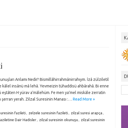
K
i
D
unuşları Anlamı Nedir? Bismillâhirrahmânirrahıym. İzâ zülziletil
Ve kâlel insânü mâ lehâ. Yevmeizin tühaddisü ahbârahâ. Bi enne
Ara
 eştâten H yürav a’mâlehüm. Fe men ya’mel miskâle zerratin
 şerran yerah. Zilzal Suresinin Manası :…
Read More »
uresinin fazileti
,
zelzele suresinin fazileti
,
zilzal suresi arapça
,
aziletine Dair Hadisler
,
zilzal suresinin okunuşu
,
zilzal suresinin