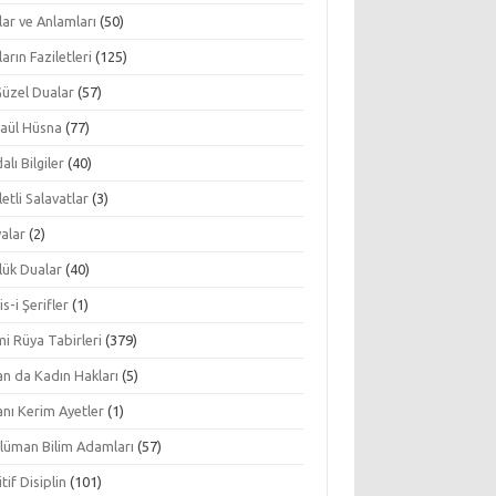
ar ve Anlamları
(50)
arın Faziletleri
(125)
Güzel Dualar
(57)
aül Hüsna
(77)
alı Bilgiler
(40)
letli Salavatlar
(3)
alar
(2)
lük Dualar
(40)
s-i Şerifler
(1)
mi Rüya Tabirleri
(379)
an da Kadın Hakları
(5)
nı Kerim Ayetler
(1)
lüman Bilim Adamları
(57)
tif Disiplin
(101)