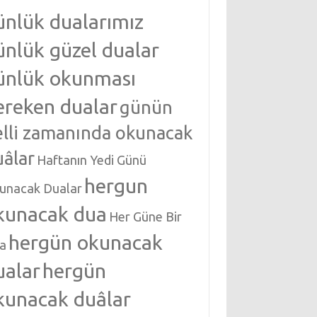
ünlük dualarımız
ünlük güzel dualar
ünlük okunması
ereken dualar
günün
elli zamanında okunacak
uâlar
Haftanın Yedi Günü
hergun
unacak Dualar
kunacak dua
Her Güne Bir
hergün okunacak
a
ualar
hergün
kunacak duâlar