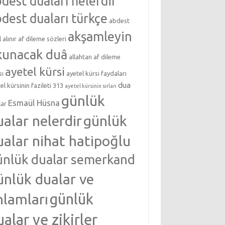
dest duaları nelerdir
dest duaları türkçe
abdest
akşamleyin
l alınır
af dileme sözleri
kunacak duâ
allahtan af dileme
ayetel kürsi
sı
ayetel kürsi faydaları
dua
el kürsinin fazileti 313
ayetel kürsinin sırları
günlük
Esmaül Hüsna
lar
ualar nelerdir
günlük
ualar nihat hatipoğlu
ünlük dualar semerkand
ünlük dualar ve
nlamları
günlük
ualar ve zikirler