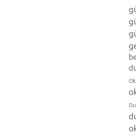
g
g
g
g
b
d
Ok
o
Du
d
o