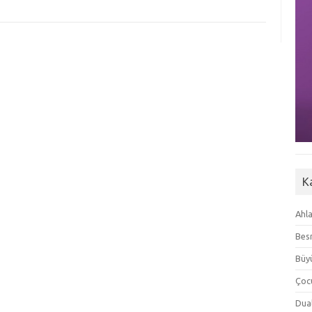
K
Ahla
Besm
Büyü
Çoc
Dua