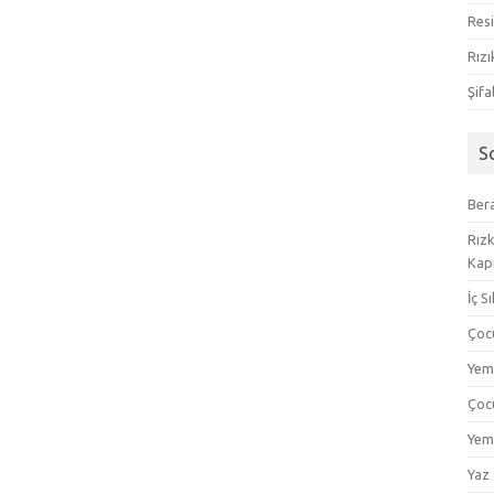
Resi
Rızı
Şifa
S
Bera
Rızk
Kapı
İç S
Çoc
Yem
Çoc
Yem
Yaz 