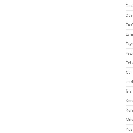
Dual
Dual
En 
Esm
Fayd
Fazi
Fetv
Gün
Hadi
İsla
Kur
Kura
Müs
Pozi