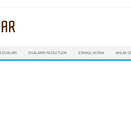
N DUALARI
DUALARIN FAZILETLERI
ESMAÜL HÜSNA
AHLAK GE