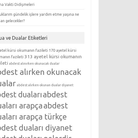
ma Vakti Didişmeleri
klarım gündelik işlere yardım etme yaşına ne
an gelecekler?
ua ve Dualar Etiketleri
etel kürsi okumanın fazileti
170 ayetel kürsi
313 ayetel kürsi okumanın
anın fazileti
ileti
abdest alınırken okunacak dualar
bdest alırken okunacak
ualar
abdest alırken okunan dualar diyanet
abdest
dest duaları
aları arapça
abdest
aları arapça türkçe
dest duaları diyanet