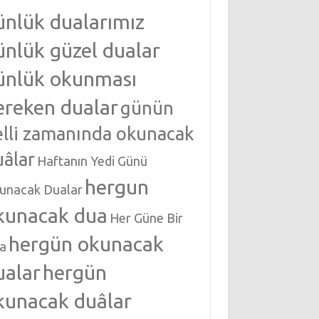
ünlük dualarımız
ünlük güzel dualar
ünlük okunması
ereken dualar
günün
elli zamanında okunacak
uâlar
Haftanın Yedi Günü
hergun
unacak Dualar
kunacak dua
Her Güne Bir
hergün okunacak
a
ualar
hergün
kunacak duâlar