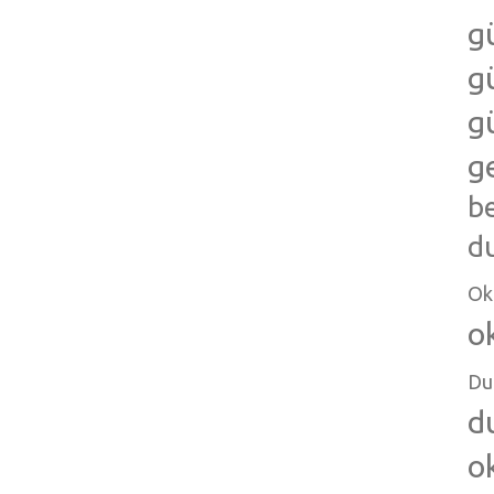
g
g
g
g
b
d
Ok
o
Du
d
o