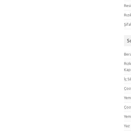
Resi
Rızı
Şifa
S
Bera
Rızk
Kapı
İç S
Çoc
Yem
Çoc
Yem
Yaz 