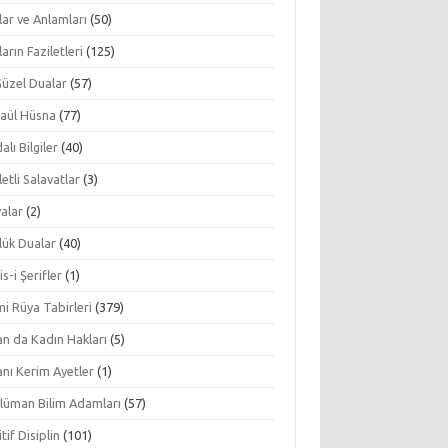
ar ve Anlamları
(50)
arın Faziletleri
(125)
Güzel Dualar
(57)
aül Hüsna
(77)
alı Bilgiler
(40)
letli Salavatlar
(3)
alar
(2)
lük Dualar
(40)
s-i Şerifler
(1)
mi Rüya Tabirleri
(379)
an da Kadın Hakları
(5)
nı Kerim Ayetler
(1)
lüman Bilim Adamları
(57)
tif Disiplin
(101)