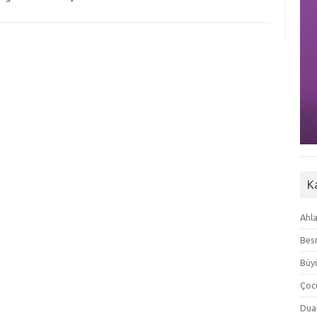
K
Ahla
Besm
Büyü
Çoc
Dua