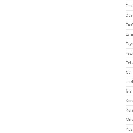
Dual
Dual
En 
Esm
Fayd
Fazi
Fetv
Gün
Hadi
İsla
Kur
Kura
Müs
Pozi