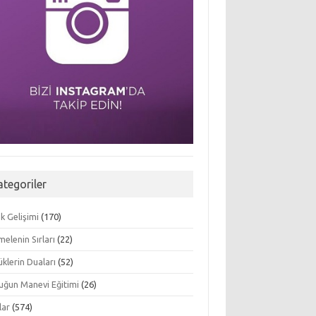
ategoriler
k Gelişimi
(170)
elenin Sırları
(22)
klerin Duaları
(52)
uğun Manevi Eğitimi
(26)
lar
(574)