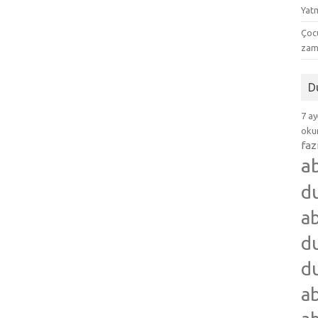
Yat
Çocu
zam
D
7 ay
okum
faz
a
d
ab
du
du
ab