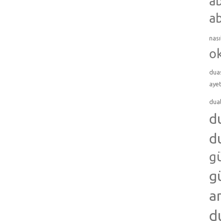
ab
ab
nası
o
dua
ayet
dua
d
d
g
g
a
d