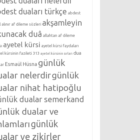
dest duaları nelerdir
dest duaları türkçe
abdest
akşamleyin
l alınır
af dileme sözleri
kunacak duâ
allahtan af dileme
ayetel kürsi
sı
ayetel kürsi faydaları
dua
el kürsinin fazileti 313
ayetel kürsinin sırları
günlük
Esmaül Hüsna
lar
ualar nelerdir
günlük
ualar nihat hatipoğlu
ünlük dualar semerkand
ünlük dualar ve
nlamları
günlük
ualar ve zikirler