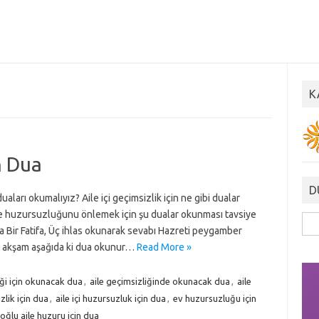
K
n Dua
D
aları okumalıyız? Aile içi geçimsizlik için ne gibi dualar
ile huzursuzluğunu önlemek için şu dualar okunması tavsiye
Ara
 Bir Fatifa, Üç ihlas okunarak sevabı Hazreti peygamber
 ve akşam aşağıda ki dua okunur…
Read More »
iği için okunacak dua
,
aile geçimsizliğinde okunacak dua
,
aile
izlik için dua
,
aile içi huzursuzluk için dua
,
ev huzursuzluğu için
oğlu aile huzuru için dua