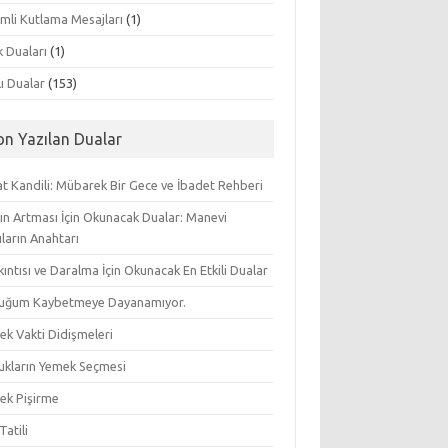
mli Kutlama Mesajları
(1)
k Duaları
(1)
lı Dualar
(153)
on Yazılan Dualar
t Kandili: Mübarek Bir Gece ve İbadet Rehberi
ın Artması İçin Okunacak Dualar: Manevi
ların Anahtarı
ıkıntısı ve Daralma İçin Okunacak En Etkili Dualar
uğum Kaybetmeye Dayanamıyor.
ek Vakti Didişmeleri
ukların Yemek Seçmesi
ek Pişirme
Tatili