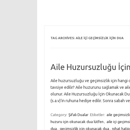
TAG ARCHIVES:
AILE IÇI GEÇIMSIZLIK IÇIN DUA
Aile Huzursuzluğu İçi
Aile huzursuzluğu ve geçimsizlik için hangi du
tavsiye edilir? Aile huzurunu sağlamak ve a
olunur. Aile Huzursuzluğu İçin Okunacak Dua
(s.a.v)’in ruhuna hediye edilir. Sonra sabah
Category:
Şifalı Dualar
Etiketler:
aile geçimsizl
huzuru için okunacak dua lütfen
,
aile içi geçims
dua
,
geçimsizlik için okunacak dua
,
nihat hatip