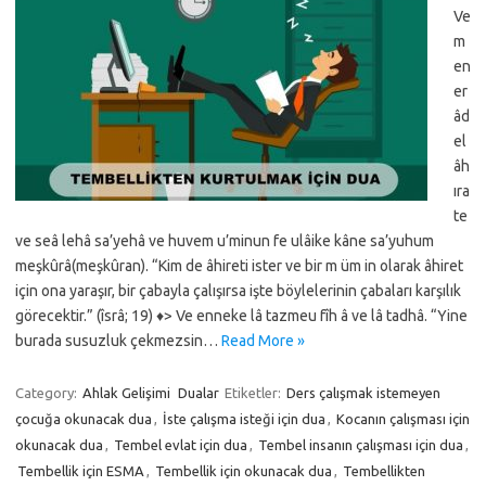
Ve
m
en
er
âd
el
âh
ıra
te
ve seâ lehâ sa’yehâ ve huvem u’minun fe ulâike kâne sa’yuhum
meşkûrâ(meşkûran). “Kim de âhireti ister ve bir m üm in olarak âhiret
için ona yaraşır, bir çabayla çalışırsa işte böylelerinin çabaları karşılık
görecektir.” (îsrâ; 19) ♦> Ve enneke lâ tazmeu fîh â ve lâ tadhâ. “Yine
burada susuzluk çekmezsin…
Read More »
Category:
Ahlak Gelişimi
Dualar
Etiketler:
Ders çalışmak istemeyen
çocuğa okunacak dua
,
İste çalışma isteği için dua
,
Kocanın çalışması için
okunacak dua
,
Tembel evlat için dua
,
Tembel insanın çalışması için dua
,
Tembellik için ESMA
,
Tembellik için okunacak dua
,
Tembellikten