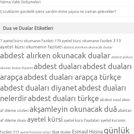
Yatma Vakti Didişmeleri
Çocuklarım gündelik işlere yardım etme yaşına ne zaman gelecekler?
Dua ve Dualar Etiketleri
313
7 ayetel kürsi okumanın fazileti
170 ayetel kürsi okumanın fazileti
ayetel kürsi okumanın fazileti
abdest alınırken okunacak dualar
abdest alırken okunacak dualar
abdest alırken
abdest duaları
abdest duaları
okunan dualar diyanet
arapça
abdest duaları arapça türkçe
abdest duaları diyanet
abdest duaları
nelerdir
abdest duaları türkçe
abdest nasıl alınır
akşamleyin okunacak duâ
af dileme sözleri
allahtan
ayetel kürsi
af dileme duası
ayetel kürsi faydaları
ayetel kürsinin
günlük
Esmaül Hüsna
dua
fazileti 313
dualar
ayetel kürsinin sırları