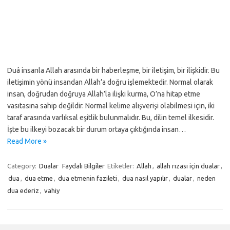
Duâ insanla Allah arasında bir haberleşme, bir iletişim, bir ilişkidir. Bu
iletişimin yönü insandan Allah’a doğru işlemektedir. Normal olarak
insan, doğrudan doğruya Allah’la ilişki kurma, O’na hitap etme
vasıtasına sahip değildir. Normal kelime alışverişi olabilmesi için, iki
taraf arasında varlıksal eşitlik bulunmalıdır. Bu, dilin temel ilkesidir.
İşte bu ilkeyi bozacak bir durum ortaya çıktığında insan…
Read More »
Category:
Dualar
Faydalı Bilgiler
Etiketler:
Allah
,
allah rızası için dualar
,
dua
,
dua etme
,
dua etmenin fazileti
,
dua nasıl yapılır
,
dualar
,
neden
dua ederiz
,
vahiy