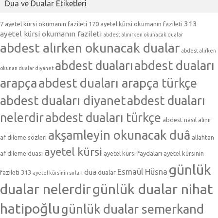
Dua ve Dualar Etiketleri
313
7 ayetel kürsi okumanın fazileti
170 ayetel kürsi okumanın fazileti
ayetel kürsi okumanın fazileti
abdest alınırken okunacak dualar
abdest alırken okunacak dualar
abdest alırken
abdest duaları
abdest duaları
okunan dualar diyanet
arapça
abdest duaları arapça türkçe
abdest duaları diyanet
abdest duaları
nelerdir
abdest duaları türkçe
abdest nasıl alınır
akşamleyin okunacak duâ
af dileme sözleri
allahtan
ayetel kürsi
af dileme duası
ayetel kürsi faydaları
ayetel kürsinin
günlük
Esmaül Hüsna
dua
fazileti 313
dualar
ayetel kürsinin sırları
dualar nelerdir
günlük dualar nihat
hatipoğlu
günlük dualar semerkand