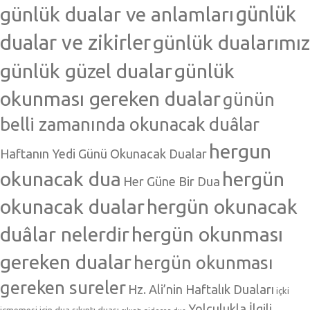
günlük dualar ve anlamları
günlük
dualar ve zikirler
günlük dualarımız
günlük güzel dualar
günlük
okunması gereken dualar
günün
belli zamanında okunacak duâlar
hergun
Haftanın Yedi Günü Okunacak Dualar
okunacak dua
hergün
Her Güne Bir Dua
okunacak dualar
hergün okunacak
duâlar nelerdir
hergün okunması
gereken dualar
hergün okunması
gereken sureler
Hz. Ali’nin Haftalık Duaları
içki
Yolculukla İlgili