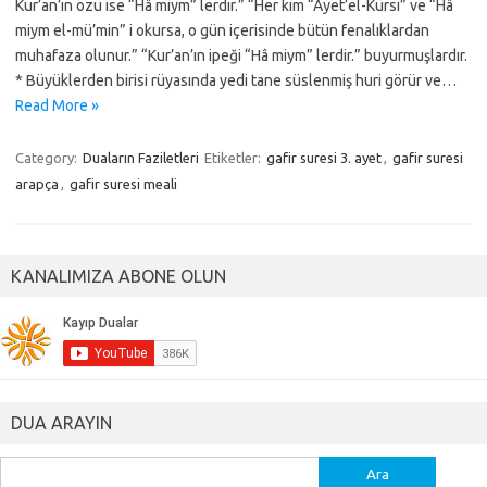
Kur’an’ın özü ise “Hâ miym” lerdir.” “Her kim “Ayet’el-Kürsi” ve “Hâ
miym el-mü’min” i okursa, o gün içerisinde bütün fenalıklardan
muhafaza olunur.” “Kur’an’ın ipeği “Hâ miym” lerdir.” buyurmuşlardır.
* Büyüklerden birisi rüyasında yedi tane süslenmiş huri görür ve…
Read More »
Category:
Duaların Faziletleri
Etiketler:
gafir suresi 3. ayet
,
gafir suresi
arapça
,
gafir suresi meali
KANALIMIZA ABONE OLUN
DUA ARAYIN
Arama: