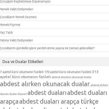
Çocuğum Kaybetmeye Dayanamıyor.
Yemek Vakti Didişmeleri
Çocukların Yemek Seçmesi
Yemek Pişirme
Yaz Tatili
Yatma Vakti Didişmeleri
Çocuklarım gündelik işlere yardım etme yaşına ne zaman gelecekler?
Dua ve Dualar Etiketleri
313
7 ayetel kürsi okumanın fazileti
170 ayetel kürsi okumanın fazileti
ayetel kürsi okumanın fazileti
abdest alınırken okunacak dualar
abdest alırken okunacak dualar
abdest alırken
abdest duaları
abdest duaları
okunan dualar diyanet
arapça
abdest duaları arapça türkçe