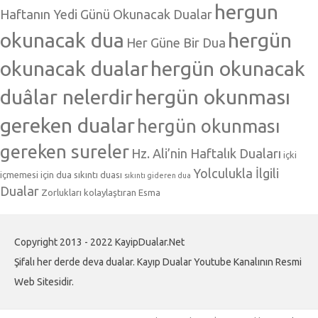
hergun
Haftanın Yedi Günü Okunacak Dualar
okunacak dua
hergün
Her Güne Bir Dua
okunacak dualar
hergün okunacak
duâlar nelerdir
hergün okunması
gereken dualar
hergün okunması
gereken sureler
Hz. Ali’nin Haftalık Duaları
içki
Yolculukla İlgili
içmemesi için dua
sıkıntı duası
sıkıntı gideren dua
Dualar
Zorlukları kolaylaştıran Esma
Copyright 2013 - 2022 KayipDualar.Net
Şifalı her derde deva dualar. Kayıp Dualar Youtube Kanalının Resmi
Web Sitesidir.