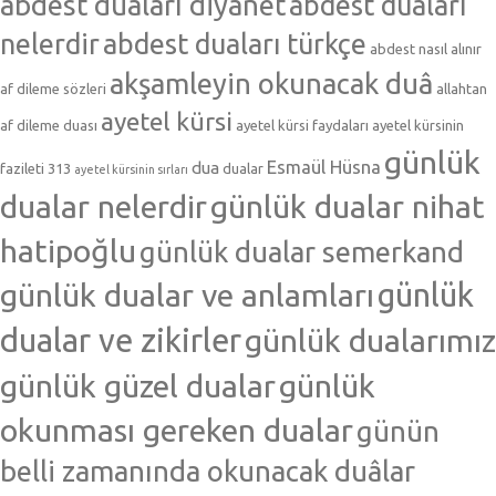
abdest duaları diyanet
abdest duaları
nelerdir
abdest duaları türkçe
abdest nasıl alınır
akşamleyin okunacak duâ
af dileme sözleri
allahtan
ayetel kürsi
af dileme duası
ayetel kürsi faydaları
ayetel kürsinin
günlük
Esmaül Hüsna
dua
fazileti 313
dualar
ayetel kürsinin sırları
dualar nelerdir
günlük dualar nihat
hatipoğlu
günlük dualar semerkand
günlük dualar ve anlamları
günlük
dualar ve zikirler
günlük dualarımız
günlük güzel dualar
günlük
okunması gereken dualar
günün
belli zamanında okunacak duâlar