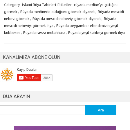
Category:
İslami Rüya Tabirleri
Etiketler:
rüyada medine'ye gittiğini
görmek
,
Rüyada medinede olduğunu görmek diyanet
,
Rüyada mescidi
nebevi görmek
,
Rüyada mescidi nebeviyi görmek diyanet
,
Rüyada
mescidi nebeviyi görmek ihya
,
Rüyada peygamber efendimizin yeşil
kubbesini
,
Rüyada ravza mutahhara
,
Rüyada yeşil kubbeyi görmek ihya
KANALIMIZA ABONE OLUN
DUA ARAYIN
Arama: