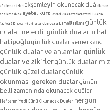
akşamleyin okunacak duâ
af dileme sözleri
allahtan
ayetel kürsi
af dileme duası
ayetel kürsi faydaları
ayetel kürsinin
günlük
Esmaül Hüsna
dua
fazileti 313
dualar
ayetel kürsinin sırları
dualar nelerdir
günlük dualar nihat
hatipoğlu
günlük dualar semerkand
günlük dualar ve anlamları
günlük
dualar ve zikirler
günlük dualarımız
günlük güzel dualar
günlük
okunması gereken dualar
günün
belli zamanında okunacak duâlar
hergun
Haftanın Yedi Günü Okunacak Dualar
okunacak dua
hergün