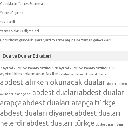
Çocukların Yemek Seçmesi
Yemek Pişirme
Yaz Tatili
Yatma Vakti Didişmeleri
Çocuklarım gündelik işlere yardım etme yaşına ne zaman gelecekler?
Dua ve Dualar Etiketleri
313
7 ayetel kürsi okumanın fazileti
170 ayetel kürsi okumanın fazileti
ayetel kürsi okumanın fazileti
abdest alınırken okunacak dualar
abdest alırken okunacak dualar
abdest alırken
abdest duaları
abdest duaları
okunan dualar diyanet
arapça
abdest duaları arapça türkçe
abdest duaları diyanet
abdest duaları
nelerdir
abdest duaları türkçe
abdest nasıl alınır