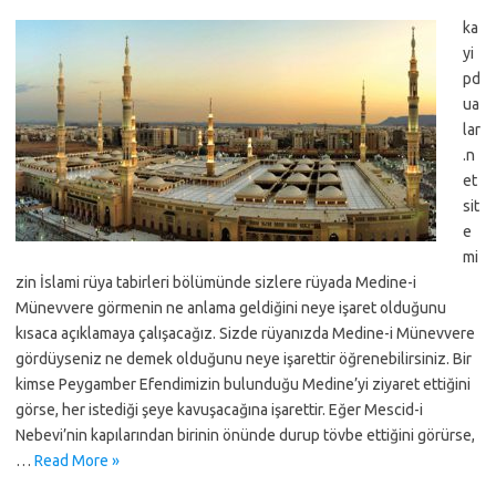
ka
yi
pd
ua
lar
.n
et
sit
e
mi
zin İslami rüya tabirleri bölümünde sizlere rüyada Medine-i
Münevvere görmenin ne anlama geldiğini neye işaret olduğunu
kısaca açıklamaya çalışacağız. Sizde rüyanızda Medine-i Münevvere
gördüyseniz ne demek olduğunu neye işarettir öğrenebilirsiniz. Bir
kimse Peygamber Efendimizin bulunduğu Medine’yi ziyaret ettiğini
görse, her istediği şeye kavuşacağına işarettir. Eğer Mescid-i
Nebevi’nin kapılarından birinin önünde durup tövbe ettiğini görürse,
…
Read More »