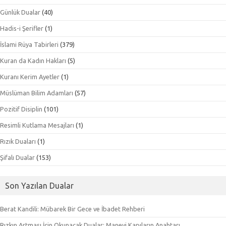
Günlük Dualar
(40)
Hadis-i Şerifler
(1)
İslami Rüya Tabirleri
(379)
Kuran da Kadın Hakları
(5)
Kuranı Kerim Ayetler
(1)
Müslüman Bilim Adamları
(57)
Pozitif Disiplin
(101)
Resimli Kutlama Mesajları
(1)
Rızık Duaları
(1)
Şifalı Dualar
(153)
Son Yazılan Dualar
Berat Kandili: Mübarek Bir Gece ve İbadet Rehberi
Rızkın Artması İçin Okunacak Dualar: Manevi Kapıların Anahtarı