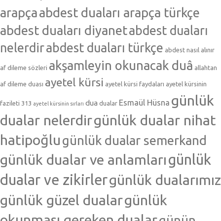
arapça
abdest duaları arapça türkçe
abdest duaları diyanet
abdest duaları
nelerdir
abdest duaları türkçe
abdest nasıl alınır
akşamleyin okunacak duâ
af dileme sözleri
allahtan
ayetel kürsi
af dileme duası
ayetel kürsi faydaları
ayetel kürsinin
günlük
Esmaül Hüsna
dua
fazileti 313
dualar
ayetel kürsinin sırları
dualar nelerdir
günlük dualar nihat
hatipoğlu
günlük dualar semerkand
günlük dualar ve anlamları
günlük
dualar ve zikirler
günlük dualarımız
günlük güzel dualar
günlük
okunması gereken dualar
günün