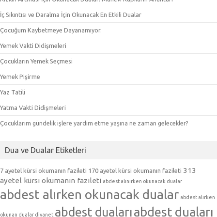
İç Sıkıntısı ve Daralma İçin Okunacak En Etkili Dualar
Çocuğum Kaybetmeye Dayanamıyor.
Yemek Vakti Didişmeleri
Çocukların Yemek Seçmesi
Yemek Pişirme
Yaz Tatili
Yatma Vakti Didişmeleri
Çocuklarım gündelik işlere yardım etme yaşına ne zaman gelecekler?
Dua ve Dualar Etiketleri
313
7 ayetel kürsi okumanın fazileti
170 ayetel kürsi okumanın fazileti
ayetel kürsi okumanın fazileti
abdest alınırken okunacak dualar
abdest alırken okunacak dualar
abdest alırken
abdest duaları
abdest duaları
okunan dualar diyanet