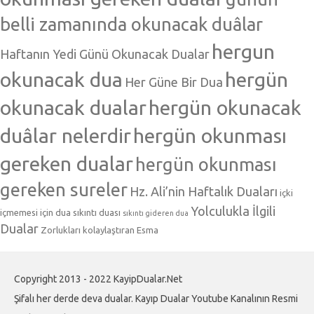
belli zamanında okunacak duâlar
hergun
Haftanın Yedi Günü Okunacak Dualar
okunacak dua
hergün
Her Güne Bir Dua
okunacak dualar
hergün okunacak
duâlar nelerdir
hergün okunması
gereken dualar
hergün okunması
gereken sureler
Hz. Ali’nin Haftalık Duaları
içki
Yolculukla İlgili
içmemesi için dua
sıkıntı duası
sıkıntı gideren dua
Dualar
Zorlukları kolaylaştıran Esma
Copyright 2013 - 2022 KayipDualar.Net
Şifalı her derde deva dualar. Kayıp Dualar Youtube Kanalının Resmi