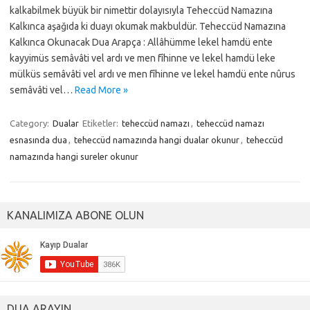
kalkabilmek büyük bir nimettir dolayısıyla Teheccüd Namazına
Kalkınca aşağıda ki duayı okumak makbuldür. Teheccüd Namazına
Kalkınca Okunacak Dua Arapça : Allâhümme lekel hamdü ente
kayyimüs semâvâti vel ardı ve men fîhinne ve lekel hamdü leke
mülküs semâvâti vel ardı ve men fîhinne ve lekel hamdü ente nûrus
semâvâti vel…
Read More »
Category:
Dualar
Etiketler:
teheccüd namazı
,
teheccüd namazı
esnasında dua
,
teheccüd namazında hangi dualar okunur
,
teheccüd
namazında hangi sureler okunur
KANALIMIZA ABONE OLUN
DUA ARAYIN