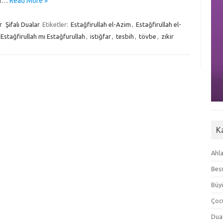
za…
Read More »
r
Şifalı Dualar
Etiketler:
Estağfirullah el-Azim
,
Estağfirullah el-
Estağfirullah mı Estağfurullah
,
istiğfar
,
tesbih
,
tövbe
,
zikir
K
Ahla
Besm
Büyü
Çoc
Dua