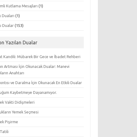
mli Kutlama Mesajları
(1)
k Duaları
(1)
lı Dualar
(153)
on Yazılan Dualar
t Kandili: Mübarek Bir Gece ve İbadet Rehberi
ın Artması İçin Okunacak Dualar: Manevi
ların Anahtarı
ıkıntısı ve Daralma İçin Okunacak En Etkili Dualar
uğum Kaybetmeye Dayanamıyor.
ek Vakti Didişmeleri
ukların Yemek Seçmesi
ek Pişirme
Tatili