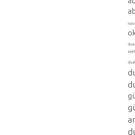
ab
ab
nası
o
dua
ayet
dua
d
d
g
g
a
d