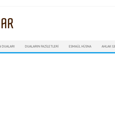
N DUALARI
DUALARIN FAZILETLERI
ESMAÜL HÜSNA
AHLAK GE