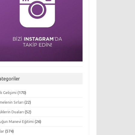
ategoriler
k Gelişimi
(170)
elenin Sırları
(22)
klerin Duaları
(52)
uğun Manevi Eğitimi
(26)
lar
(574)