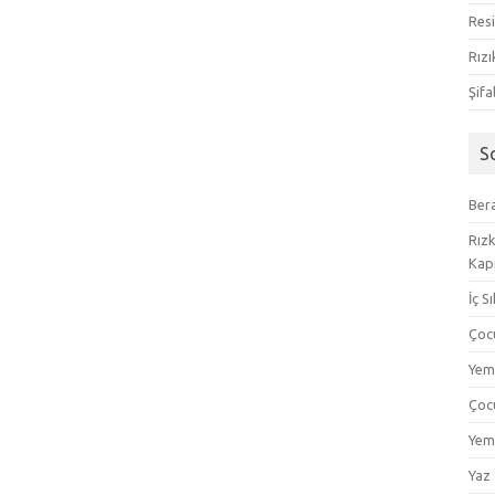
Resi
Rızı
Şifa
S
Bera
Rızk
Kapı
İç S
Çoc
Yem
Çoc
Yem
Yaz 