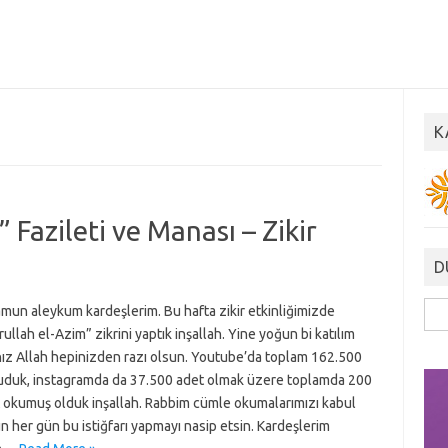
K
 Fazileti ve Manası – Zikir
D
Ara
mun aleykum kardeşlerim. Bu hafta zikir etkinliğimizde
rullah el-Azim” zikrini yaptık inşallah. Yine yoğun bi katılım
nız Allah hepinizden razı olsun. Youtube’da toplam 162.500
uduk, instagramda da 37.500 adet olmak üzere toplamda 200
t okumuş olduk inşallah. Rabbim cümle okumalarımızı kabul
 her gün bu istiğfarı yapmayı nasip etsin. Kardeşlerim