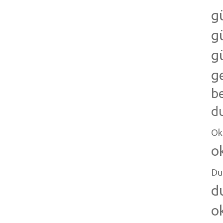
g
g
g
g
b
d
Ok
o
Du
d
o