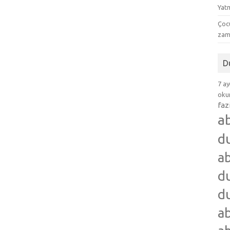
Yat
Çocu
zam
D
7 ay
okum
faz
a
d
ab
du
du
ab