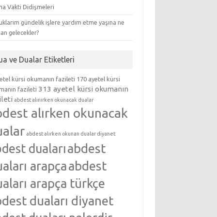
ma Vakti Didişmeleri
klarım gündelik işlere yardım etme yaşına ne
an gelecekler?
ua ve Dualar Etiketleri
etel kürsi okumanın fazileti
170 ayetel kürsi
313 ayetel kürsi okumanın
anın fazileti
ileti
abdest alınırken okunacak dualar
bdest alırken okunacak
ualar
abdest alırken okunan dualar diyanet
abdest
dest duaları
aları arapça
abdest
aları arapça türkçe
dest duaları diyanet