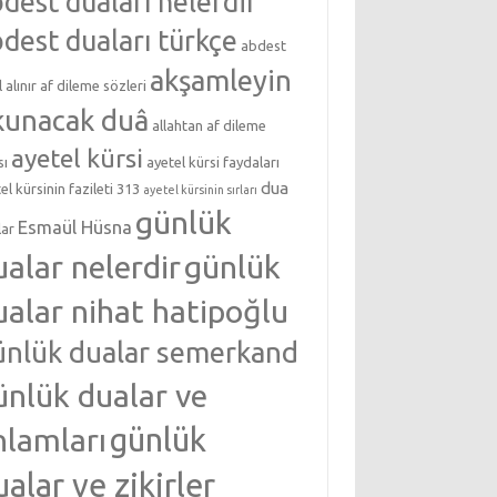
dest duaları nelerdir
dest duaları türkçe
abdest
akşamleyin
l alınır
af dileme sözleri
kunacak duâ
allahtan af dileme
ayetel kürsi
sı
ayetel kürsi faydaları
dua
el kürsinin fazileti 313
ayetel kürsinin sırları
günlük
Esmaül Hüsna
lar
ualar nelerdir
günlük
ualar nihat hatipoğlu
ünlük dualar semerkand
ünlük dualar ve
nlamları
günlük
ualar ve zikirler