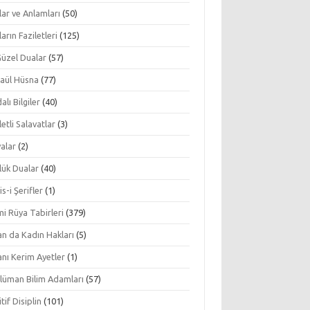
ar ve Anlamları
(50)
arın Faziletleri
(125)
Güzel Dualar
(57)
aül Hüsna
(77)
alı Bilgiler
(40)
letli Salavatlar
(3)
alar
(2)
lük Dualar
(40)
s-i Şerifler
(1)
mi Rüya Tabirleri
(379)
an da Kadın Hakları
(5)
nı Kerim Ayetler
(1)
lüman Bilim Adamları
(57)
tif Disiplin
(101)