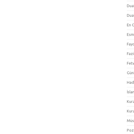
Dual
Dual
En 
Esm
Fayd
Fazi
Fetv
Gün
Hadi
İsla
Kur
Kura
Müs
Pozi