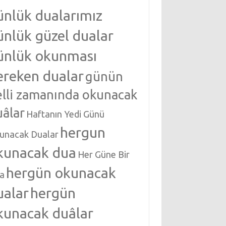
ünlük dualarımız
ünlük güzel dualar
ünlük okunması
ereken dualar
günün
elli zamanında okunacak
uâlar
Haftanın Yedi Günü
hergun
unacak Dualar
kunacak dua
Her Güne Bir
hergün okunacak
a
ualar
hergün
kunacak duâlar