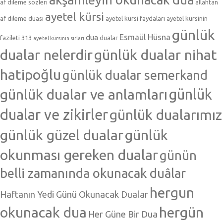
af dileme sözleri
allahtan
ayetel kürsi
af dileme duası
ayetel kürsi faydaları
ayetel kürsinin
günlük
Esmaül Hüsna
dua
fazileti 313
dualar
ayetel kürsinin sırları
dualar nelerdir
günlük dualar nihat
hatipoğlu
günlük dualar semerkand
günlük dualar ve anlamları
günlük
dualar ve zikirler
günlük dualarımız
günlük güzel dualar
günlük
okunması gereken dualar
günün
belli zamanında okunacak duâlar
hergun
Haftanın Yedi Günü Okunacak Dualar
okunacak dua
hergün
Her Güne Bir Dua