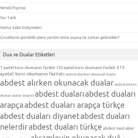
Yemek Pişirme
Yaz Tatili
Yatma Vakti Didişmeleri
Çocuklarım gündelik işlere yardım etme yaşına ne zaman gelecekler?
Dua ve Dualar Etiketleri
313
7 ayetel kürsi okumanın fazileti
170 ayetel kürsi okumanın fazileti
ayetel kürsi okumanın fazileti
abdest alınırken okunacak dualar
abdest alırken okunacak dualar
abdest alırken
abdest duaları
abdest duaları
okunan dualar diyanet
arapça
abdest duaları arapça türkçe
abdest duaları diyanet
abdest duaları
nelerdir
abdest duaları türkçe
abdest nasıl alınır
akşamleyin okunacak duâ