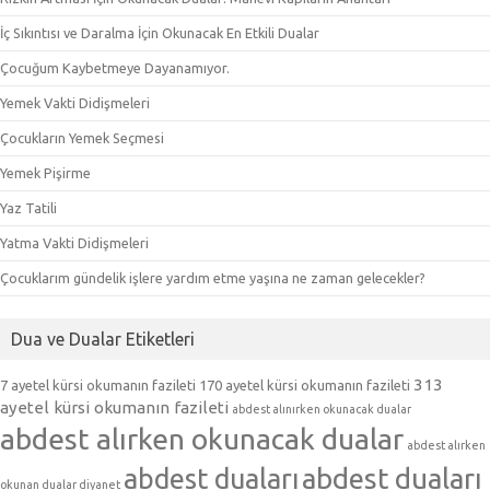
İç Sıkıntısı ve Daralma İçin Okunacak En Etkili Dualar
Çocuğum Kaybetmeye Dayanamıyor.
Yemek Vakti Didişmeleri
Çocukların Yemek Seçmesi
Yemek Pişirme
Yaz Tatili
Yatma Vakti Didişmeleri
Çocuklarım gündelik işlere yardım etme yaşına ne zaman gelecekler?
Dua ve Dualar Etiketleri
313
7 ayetel kürsi okumanın fazileti
170 ayetel kürsi okumanın fazileti
ayetel kürsi okumanın fazileti
abdest alınırken okunacak dualar
abdest alırken okunacak dualar
abdest alırken
abdest duaları
abdest duaları
okunan dualar diyanet