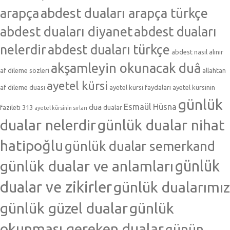
arapça
abdest duaları arapça türkçe
abdest duaları diyanet
abdest duaları
nelerdir
abdest duaları türkçe
abdest nasıl alınır
akşamleyin okunacak duâ
af dileme sözleri
allahtan
ayetel kürsi
af dileme duası
ayetel kürsi faydaları
ayetel kürsinin
günlük
Esmaül Hüsna
dua
fazileti 313
dualar
ayetel kürsinin sırları
dualar nelerdir
günlük dualar nihat
hatipoğlu
günlük dualar semerkand
günlük dualar ve anlamları
günlük
dualar ve zikirler
günlük dualarımız
günlük güzel dualar
günlük
okunması gereken dualar
günün