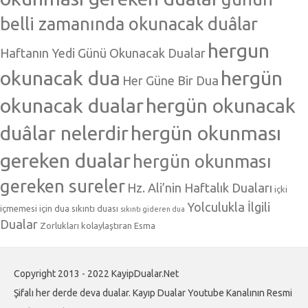
belli zamanında okunacak duâlar
hergun
Haftanın Yedi Günü Okunacak Dualar
okunacak dua
hergün
Her Güne Bir Dua
okunacak dualar
hergün okunacak
duâlar nelerdir
hergün okunması
gereken dualar
hergün okunması
gereken sureler
Hz. Ali’nin Haftalık Duaları
içki
Yolculukla İlgili
içmemesi için dua
sıkıntı duası
sıkıntı gideren dua
Dualar
Zorlukları kolaylaştıran Esma
Copyright 2013 - 2022 KayipDualar.Net
Şifalı her derde deva dualar. Kayıp Dualar Youtube Kanalının Resmi