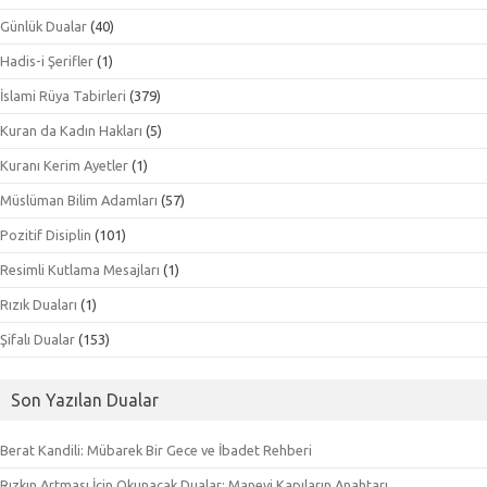
Günlük Dualar
(40)
Hadis-i Şerifler
(1)
İslami Rüya Tabirleri
(379)
Kuran da Kadın Hakları
(5)
Kuranı Kerim Ayetler
(1)
Müslüman Bilim Adamları
(57)
Pozitif Disiplin
(101)
Resimli Kutlama Mesajları
(1)
Rızık Duaları
(1)
Şifalı Dualar
(153)
Son Yazılan Dualar
Berat Kandili: Mübarek Bir Gece ve İbadet Rehberi
Rızkın Artması İçin Okunacak Dualar: Manevi Kapıların Anahtarı