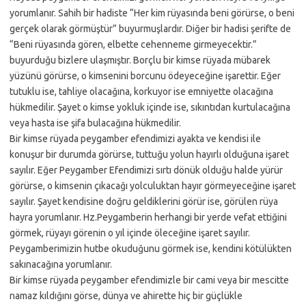
yorumlanır. Sahih bir hadiste “Her kim rüyasında beni görürse, o beni
gerçek olarak görmüştür” buyurmuşlardır. Diğer bir hadisi şerifte de
“Beni rüyasında gören, elbette cehenneme girmeyecektir.”
buyurduğu bizlere ulaşmıştır. Borçlu bir kimse rüyada mübarek
yüzünü görürse, o kimsenini borcunu ödeyeceğine işarettir. Eğer
tutuklu ise, tahliye olacağına, korkuyor ise emniyette olacağına
hükmedilir. Şayet o kimse yokluk içinde ise, sıkıntıdan kurtulacağına
veya hasta ise şifa bulacağına hükmedilir.
Bir kimse rüyada peygamber efendimizi ayakta ve kendisi ile
konuşur bir durumda görürse, tuttuğu yolun hayırlı olduğuna işaret
sayılır. Eğer Peygamber Efendimizi sırtı dönük olduğu halde yürür
görürse, o kimsenin çıkacağı yolculuktan hayır görmeyeceğine işaret
sayılır. Şayet kendisine doğru geldiklerini görür ise, görülen rüya
hayra yorumlanır. Hz.Peygamberin herhangi bir yerde vefat ettiğini
görmek, rüyayı görenin o yıl içinde öleceğine işaret sayılır.
Peygamberimizin hutbe okuduğunu görmek ise, kendini kötülükten
sakınacağına yorumlanır.
Bir kimse rüyada peygamber efendimizle bir cami veya bir mescitte
namaz kıldığını görse, dünya ve ahirette hiç bir güçlükle