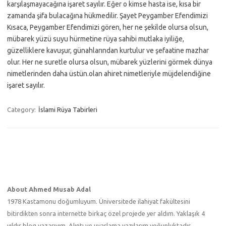
karşılaşmayacağına işaret sayılır. Eğer o kimse hasta ise, kısa bir
zamanda şifa bulacağına hükmedilir. Şayet Peygamber Efendimizi
Kısaca, Peygamber Efendimizi gören, her ne şekilde olursa olsun,
mübarek yüzü suyu hürmetine rüya sahibi mutlaka iyiliğe,
güzelliklere kavuşur, günahlarından kurtulur ve şefaatine mazhar
olur. Her ne suretle olursa olsun, mübarek yüzlerini görmek dünya
nimetlerinden daha üstün.olan ahiret nimetleriyle müjdelendiğine
işaret sayılır.
Category:
İslami Rüya Tabirleri
About Ahmed Musab Adal
1978 Kastamonu doğumluyum. Üniversitede ilahiyat fakültesini
bitirdikten sonra internette birkaç özel projede yer aldım. Yaklaşık 4
yıldır blog yazarıyım. Alıntı ve uyarlama yazılarım yoğunluktadır.