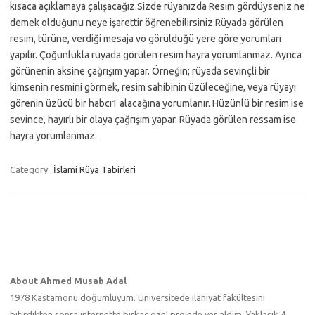
kısaca açıklamaya çalışacağız.Sizde rüyanızda Resim gördüyseniz ne
demek olduğunu neye işarettir öğrenebilirsiniz.Rüyada görülen
resim, türüne, verdiği mesaja vo görüldüğü yere göre yorumları
yapılır. Çoğunlukla rüyada görülen resim hayra yorumlanmaz. Ayrıca
görünenin aksine çağrışım yapar. Örneğin; rüyada sevinçli bir
kimsenin resmini görmek, resim sahibinin üzüleceğine, veya rüyayı
görenin üzücü bir habcı1 alacağına yorumlanır. Hüzünlü bir resim ise
sevince, hayırlı bir olaya çağrışım yapar. Rüyada görülen ressam ise
hayra yorumlanmaz.
Category:
İslami Rüya Tabirleri
About Ahmed Musab Adal
1978 Kastamonu doğumluyum. Üniversitede ilahiyat fakültesini
bitirdikten sonra internette birkaç özel projede yer aldım. Yaklaşık 4