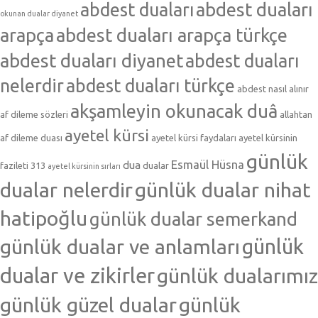
abdest duaları
abdest duaları
okunan dualar diyanet
arapça
abdest duaları arapça türkçe
abdest duaları diyanet
abdest duaları
nelerdir
abdest duaları türkçe
abdest nasıl alınır
akşamleyin okunacak duâ
af dileme sözleri
allahtan
ayetel kürsi
af dileme duası
ayetel kürsi faydaları
ayetel kürsinin
günlük
Esmaül Hüsna
dua
fazileti 313
dualar
ayetel kürsinin sırları
dualar nelerdir
günlük dualar nihat
hatipoğlu
günlük dualar semerkand
günlük dualar ve anlamları
günlük
dualar ve zikirler
günlük dualarımız
günlük güzel dualar
günlük