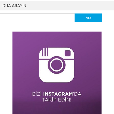
DUA ARAYIN
Arama: