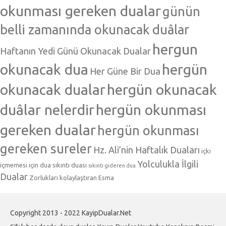
okunması gereken dualar
günün
belli zamanında okunacak duâlar
hergun
Haftanın Yedi Günü Okunacak Dualar
okunacak dua
hergün
Her Güne Bir Dua
okunacak dualar
hergün okunacak
duâlar nelerdir
hergün okunması
gereken dualar
hergün okunması
gereken sureler
Hz. Ali’nin Haftalık Duaları
içki
Yolculukla İlgili
içmemesi için dua
sıkıntı duası
sıkıntı gideren dua
Dualar
Zorlukları kolaylaştıran Esma
Copyright 2013 - 2022 KayipDualar.Net