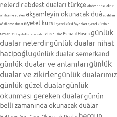
nelerdir
abdest duaları türkçe
abdest nasıl alınır
akşamleyin okunacak duâ
af dileme sözleri
allahtan
ayetel kürsi
af dileme duası
ayetel kürsi faydaları
ayetel kürsinin
günlük
Esmaül Hüsna
dua
fazileti 313
dualar
ayetel kürsinin sırları
dualar nelerdir
günlük dualar nihat
hatipoğlu
günlük dualar semerkand
günlük dualar ve anlamları
günlük
dualar ve zikirler
günlük dualarımız
günlük güzel dualar
günlük
okunması gereken dualar
günün
belli zamanında okunacak duâlar
hergun
Haftanın Yedi Günü Okunacak Dualar