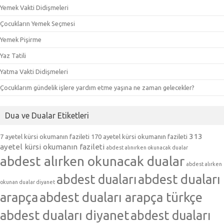
Yemek Vakti Didişmeleri
Çocukların Yemek Seçmesi
Yemek Pişirme
Yaz Tatili
Yatma Vakti Didişmeleri
Çocuklarım gündelik işlere yardım etme yaşına ne zaman gelecekler?
Dua ve Dualar Etiketleri
313
7 ayetel kürsi okumanın fazileti
170 ayetel kürsi okumanın fazileti
ayetel kürsi okumanın fazileti
abdest alınırken okunacak dualar
abdest alırken okunacak dualar
abdest alırken
abdest duaları
abdest duaları
okunan dualar diyanet
arapça
abdest duaları arapça türkçe
abdest duaları diyanet
abdest duaları